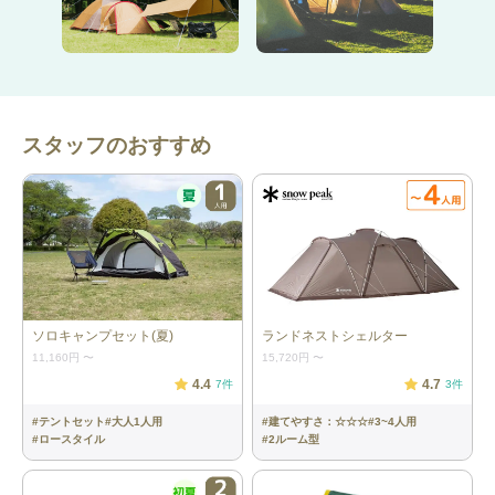
す。
・天井の高さが175cmあり、空間が広く感じます。身長の高い方
にもおすすめです。
耐久性
スタッフのおすすめ
・耐水圧が1,500mmあり、雨に強いです。
公式取扱説明書は
こちら
＝＝＝＝＝＝＝＝＝＝＝＝＝＝＝＝＝＝＝＝＝＝
ソロキャンプセット(夏)
ランドネストシェルター
11,160円
〜
15,720円
〜
4.4
4.7
7
件
3
件
詳細情報
#
テントセット
#
大人1人用
#
建てやすさ：☆☆☆
#
3~4人用
#
ロースタイル
#
2ルーム型
テント：1張
［BCクロスドーム/270／コールマン］
内容：テント本体（フライシート、イ