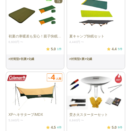
ンナーテント）、ポール×5本（内キャ
ノピーポール×2本）、ペグ×21本、ロ
ープ×10本、ペグハンマー、取扱説明
書、キャリーバッグ 本体サイズ：約
W415×D270×H175cm 重量：約
W415×D270×H175cm 最大対応人数：
4人
初夏の寒暖差も安心！親子快眠セット
夏キャンプ快眠セット
6,600円
〜
4,440円
〜
寝袋：４個
［ファミリーバッグ#3／モンベル］ サ
イズ：約75×190cm（収納時：
5.0
4.4
1
件
5
件
42×24×24cm） 重量：約1330g（1つ
あたり） 快適温度：7度〜(春秋に最適)
#
封筒型
#
初夏
#
化繊
#
封筒型
#
夏
#
化繊
適応身長：185㎝まで
マット：４個
［フォームパッド180／モンベル］ 本
体サイズ：長さ181×幅51×厚さ1.6cm
重量：約383g（1つあたり）
ランタン：1個
［Explorer EX-V777D ／GENTOS］ 本
体サイズ：W102.4×H184.1×D87.3mm
重量：約802g（電池含）（1つあた
り） ランタンひとつにつき単1形アル
XPヘキサタープ/MDX
焚き火スターターセット
カリ電池３本※電池は付属していませ
ん。別途単1形アルカリ電池を3本ご用
5,040円
〜
6,840円
〜
意ください。
4.5
5.0
4
件
9
件