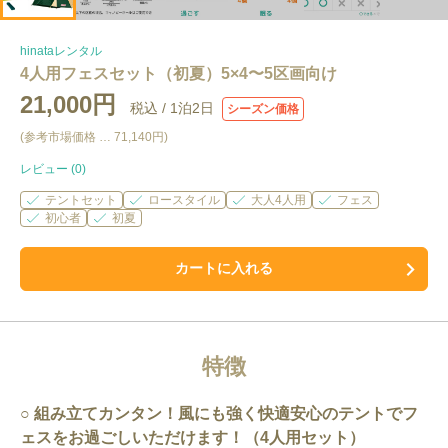
hinataレンタル
4人用フェスセット（初夏）5×4〜5区画向け
21,000円
税込 /
1泊2日
シーズン価格
(参考市場価格 …
71,140円
)
レビュー (
0
)
テントセット
ロースタイル
大人4人用
フェス
初心者
初夏
カートに入れる
特徴
組み立てカンタン！風にも強く快適安心のテントでフ
ェスをお過ごしいただけます！（4人用セット）