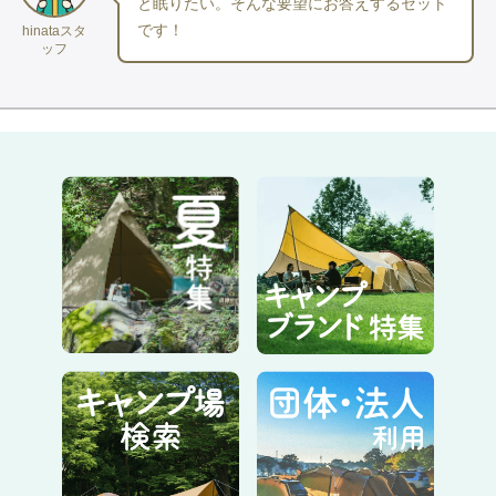
と眠りたい。そんな要望にお答えするセット
です！
hinataスタ
ッフ
＝＝＝＝＝＝＝＝＝＝＝＝＝＝＝＝＝＝＝＝＝＝
こんな方におすすめ！
・初めてのフェスに行く方、また初めて
テント
張りに挑戦される
方
設営のしやすさ
・天井が高い空間でゆったりを
・ポールを2本入れるだけで自立する為、大きくても張りやすい
テントです。
・フライシート（外側に被せるシート）が2トーンカラーで、前
後の見分けがつきやすい。
快適さ
・3〜4人でゆったり寝れるサイズです（コット使用であれば3人
がお勧め。荷物置き場も確保できます）
・入り口が前後にあるので、風通しも良く出入りもスムーズで