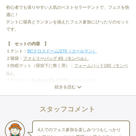
初心者でも張りやすい人気のベストセラーテントで、フェスを快
適に！
テントに寝具とランタンを揃えたフェス参加にぴったりのセット
です。
【　セットの内容　】
１テント：
BCクロスドーム/270（コールマン）
２寝袋：
ファミリーバッグ #3（モンベル）
３快眠マット（寝袋下に敷く用）：
フォームパッド180（モンベ
ル）
４ランタン：
Explorer EX-V777D（ジェントス）
続きを読む
※ 
ペグ
・
ハンマー
付き
※
テント
の底部分はありますが、グランドシート等は付属してお
りません。
スタッフコメント
寝袋
下に敷くマットは、セット内容に含まれているので快適にお
休み頂けます。
※ 
ランタン
の電池は付属なし。〈　単一アルカリ電池　３
4人でのフェス参加を楽しみつつもしっかり
本　〉ご用意お願いします。