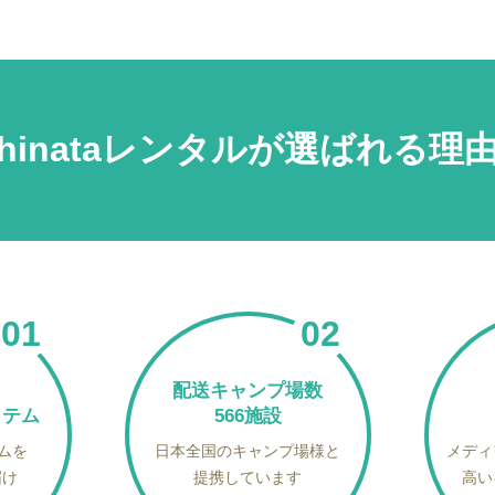
hinataレンタルが
選ばれる理
配送キャンプ場数
イテム
566施設
テムを
日本全国のキャンプ場様と
メディ
届け
提携しています
高い