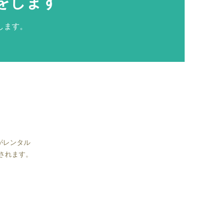
をします
します。
がレンタル
されます。