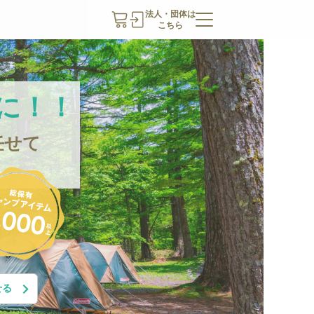
法人・団体は
こちら
に！！
任せて
せる