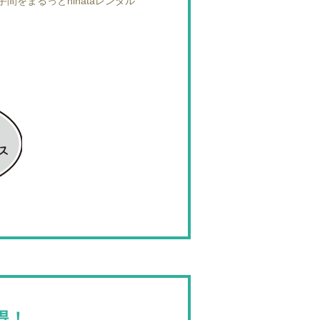
をまるっとhinataレンタル
得！