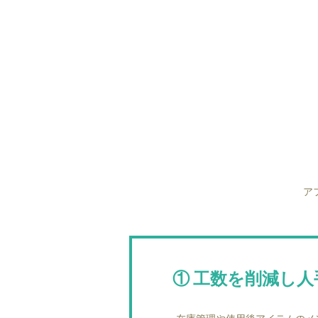
ア
①工数を削減し