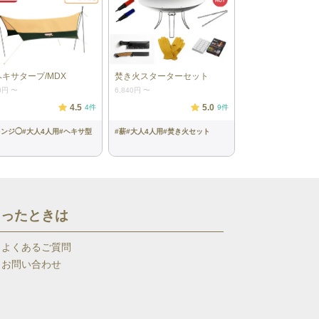
ヘキサタープ/MDX
焚き火スターターセット
0円
〜
6,840円
〜
4.5
5.0
4
件
9
件
レンジ◯
#
大人4人用
#
ヘキサ型
#
薪
#
大人4人用
#
焚き火セット
困ったときは
よくあるご質問
お問い合わせ