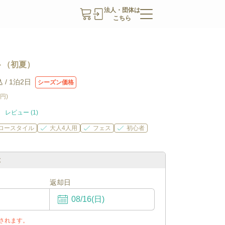
法人・団体は
こちら
ト（初夏）
 /
1泊2日
シーズン価格
0円
)
レビュー (
1
)
ロースタイル
大人4人用
フェス
初心者
ぶ
返却日
されます。