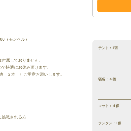
80（モンベル）
テント：1張
は付属しておりません。
ので快適にお休み頂けます。
池　３本　〉ご用意お願いします。
寝袋：４個
マット：４個
に挑戦される方
ランタン：1個