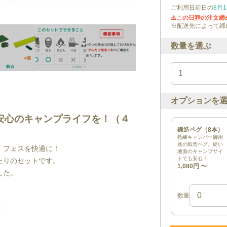
ご利用日前日の
8月1
⚠️この日程の注文
※配送先によって締
数量を選ぶ
オプションを
安心のキャンプライフを！（４
鍛造ペグ（8本）
熟練キャンパー御用
達の鍛造ペグ。硬い
、フェスを快適に！
地面のキャンプサイ
トでも安心！
たりのセットです。
1,080円
〜
した。
数量
！