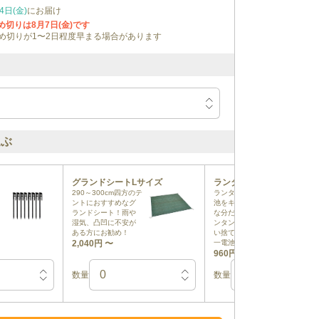
4日(金)
にお届け
締め切りは
8月7日(金)
です
め切りが1〜2日程度早まる場合があります
選ぶ
グランドシートLサイズ
ランタン用単一電池(3本)
290～300cm四方のテ
ランタンに必要な電
ントにおすすめなグ
池をキャンプに必要
ランドシート！雨や
な分だけ！セットラ
湿気、凸凹に不安が
ンタンに対応した使
ある方にお勧め！
い捨てのアルカリ単
2,040円
〜
一電池をご用意
960円
〜
数量
数量