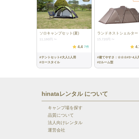
ソロキャンプセット(夏)
ランドネストシェルター
11,160円
〜
15,720円
〜
4.4
4.
7
件
#
テントセット
#
大人1人用
#
建てやすさ：☆☆☆
#
3~4人
#
ロースタイル
#
2ルーム型
hinataレンタル について
キャンプ場を探す
品質について
法人向けレンタル
運営会社