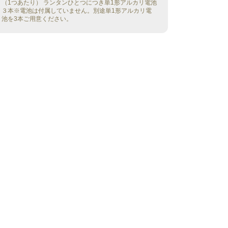
（1つあたり） ランタンひとつにつき単1形アルカリ電池
３本※電池は付属していません。別途単1形アルカリ電
池を3本ご用意ください。