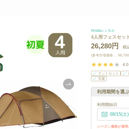
hinataレンタル
4人用フェスセッ
26,280円
税込
(参考市場価格 …
98,78
4.0
テントセット
初夏
利用期間を選
利用開始日
シーズン価格が適用