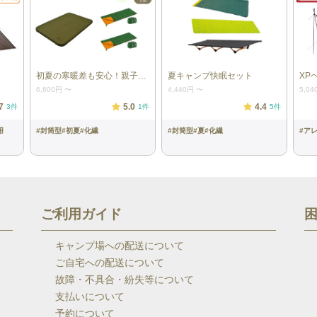
初夏の寒暖差も安心！親子快眠セット
夏キャンプ快眠セット
XP
6,600円
〜
4,440円
〜
5,04
7
5.0
4.4
3
件
1
件
5
件
用
#
封筒型
#
初夏
#
化繊
#
封筒型
#
夏
#
化繊
#
ア
ご利用ガイド
キャンプ場への配送について
ご自宅への配送について
故障・不具合・紛失等について
支払いについて
予約について