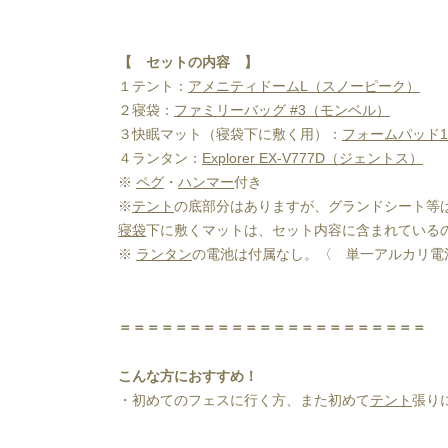
【　セットの内容　】
１テント：
アメニティドームL（スノーピーク）
２寝袋：
ファミリーバッグ #3（モンベル）
３快眠マット（寝袋下に敷く用）：
フォームパッド1
４ランタン：
Explorer EX-V777D（ジェントス）
※ 
ペグ
・
ハンマー
付き
※
テント
の底部分はありますが、グランドシート等
寝袋
下に敷くマットは、セット内容に含まれている
※ 
ランタン
の電池は付属なし。〈　単一アルカリ電
＝＝＝＝＝＝＝＝＝＝＝＝＝＝＝＝＝＝＝＝＝＝
こんな方におすすめ！
・初めてのフェスに行く方、また初めて
テント
張り