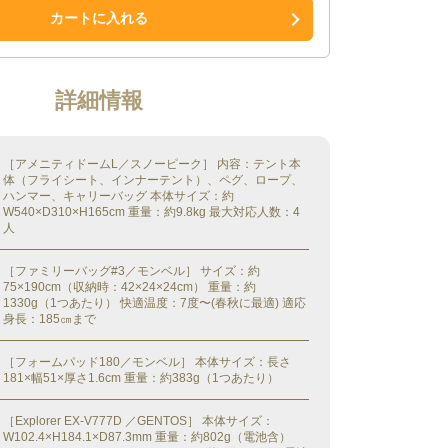
カートに入れる
詳細情報
［アメニティドームL／スノーピーク］ 内容：テント本
体（フライシート、インナーテント）、ペグ、ロープ、
ハンマー、キャリーバッグ 本体サイズ：約
W540×D310×H165cm 重量：約9.8kg 最大対応人数：4
人
［ファミリーバッグ#3／モンベル］ サイズ：約
75×190cm（収納時：42×24×24cm） 重量：約
1330g（1つあたり） 快適温度：7度〜(春秋に最適) 適応
身長：185㎝まで
［フォームパッド180／モンベル］ 本体サイズ：長さ
181×幅51×厚さ1.6cm 重量：約383g（1つあたり）
［Explorer EX-V777D ／GENTOS］ 本体サイズ：
W102.4×H184.1×D87.3mm 重量：約802g（電池含）