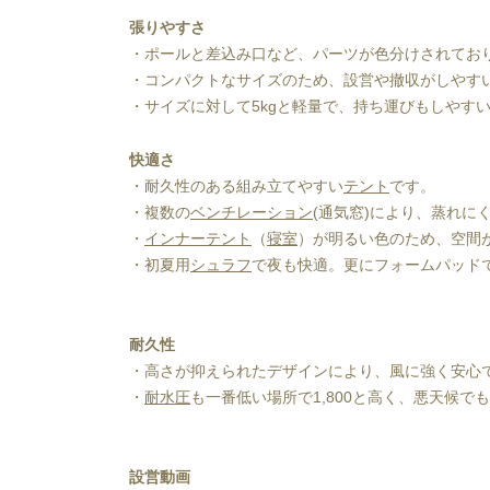
張りやすさ
・ポールと差込み口など、パーツが色分けされてお
・コンパクトなサイズのため、設営や撤収がしやす
・サイズに対して5kgと軽量で、持ち運びもしやす
快適さ
・耐久性のある組み立てやすい
テント
です。
・複数の
ベンチレーション
(通気窓)により、蒸れに
・
インナーテント
（
寝室
）が明るい色のため、空間
・初夏用
シュラフ
で夜も快適。更にフォームパッド
耐久性
・高さが抑えられたデザインにより、風に強く安心
・
耐水圧
も一番低い場所で1,800と高く、悪天候で
設営動画