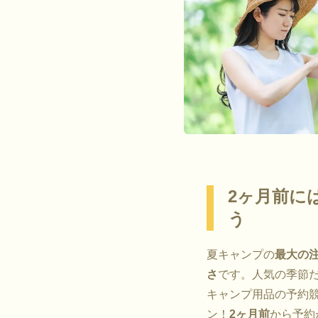
2ヶ月前に
う
夏キャンプの
最大の
さ
です。人気の季節
キャンプ用品の予約
ン！
2ヶ月前
から予約