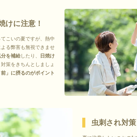
焼けに注意！
ってこいの夏ですが、熱中
による弊害も無視できませ
塩分を補給
したり、
日焼け
さ対策をきちんとしましょ
く前」に摂るのがポイント
虫刺され対策