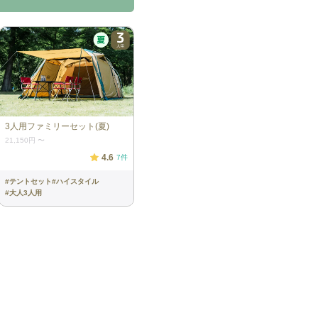
3人用ファミリーセット(夏)
21,150円
〜
4.6
7
件
#
テントセット
#
ハイスタイル
#
大人3人用