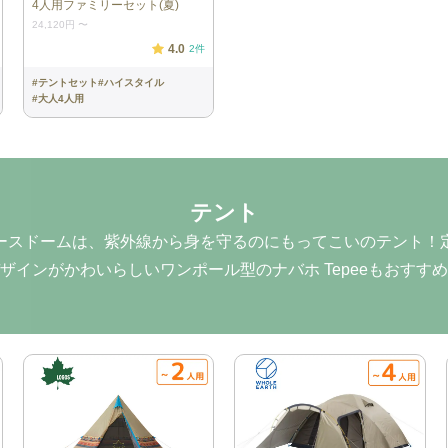
4人用ファミリーセット(夏)
24,120円
〜
4.0
2
件
#
テントセット
#
ハイスタイル
#
大人4人用
テント
ースドームは、紫外線から身を守るのにもってこいのテント！
ザインがかわいらしいワンポール型のナバホ Tepeeもおすす