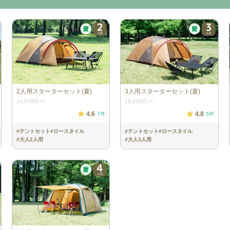
2人用スターターセット(夏)
3人用スターターセット(夏)
14,670円
〜
18,630円
〜
4.6
4.8
7
件
5
件
#
テントセット
#
ロースタイル
#
テントセット
#
ロースタイル
#
大人2人用
#
大人3人用