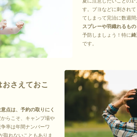
夏に注意したいことの1
す。ブヨなどに刺されて
てしまって完治に数週間
スプレーや羽織れるもの
予防しましょう！特に
綺
です。
はおさえておこ
注意点は、予約の取りにく
だからこそ、キャンプ場や
競争率は年間ナンバーワ
が取れないこともありま