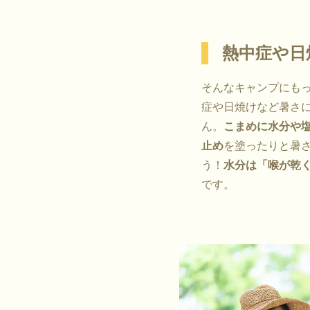
熱中症や日
そんなキャンプにも
症や日焼けなど暑さ
ん。
こまめに水分や
止め
を塗ったりと暑
う！
水分は「喉が乾
です。