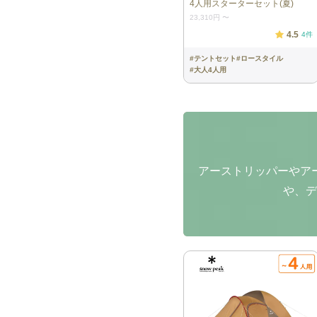
4人用スターターセット(夏)
23,310円
〜
4.5
4
件
#
テントセット
#
ロースタイル
#
大人4人用
アーストリッパーやア
や、デ