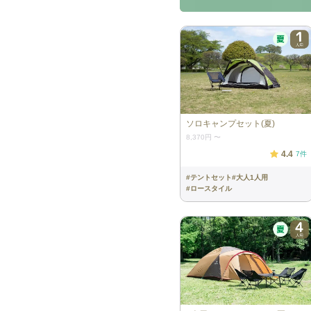
ソロキャンプセット(夏)
8,370円
〜
4.4
7
件
#
テントセット
#
大人1人用
#
ロースタイル