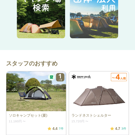
詳細情報
テント：1張
［ビートルツールームテント／
chums］ 内容：ポール×4、ガイライン
(ロープ)×7、ペグ×19、収納袋 本体サ
イズ：約180cm×180cm×480cm 重
量：約9.0kg 最大対応人数：大人３人
チェア：2脚
［チェアワン／ヘリノックス］ 本体サ
スタッフのおすすめ
イズ：52×50×66cm 重量：約960g（1
つあたり） 耐荷重：145kg
キッズチェア：2脚
［チェッカー タイニーチェア・ポケッ
トプラス-AF／ロゴス］ 本体サイズ：
約34×34×48cm（収納サイズ：約
13×13×48cm） 重量：約800g（1つあ
たり） 耐荷重（静荷重）：約80kg
ソロキャンプセット(夏)
ランドネストシェルター
テーブル：1脚
［アルミコンパクトロールテーブルL／
タラスブルバ］ 本体サイズ：
11,160円
〜
15,720円
〜
W120xD70xH70cm (収納時：
4.4
4.7
7
件
3
件
W23xD13xH70cm) 重量：約5.9kg 材