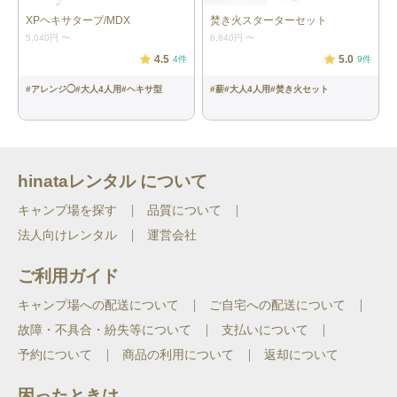
XPヘキサタープ/MDX
焚き火スターターセット
5,040円
〜
6,840円
〜
4.5
5.0
4
件
9
件
#
アレンジ◯
#
大人4人用
#
ヘキサ型
#
薪
#
大人4人用
#
焚き火セット
hinataレンタル について
キャンプ場を探す
品質について
法人向けレンタル
運営会社
ご利用ガイド
キャンプ場への配送について
ご自宅への配送について
故障・不具合・紛失等について
支払いについて
予約について
商品の利用について
返却について
困ったときは