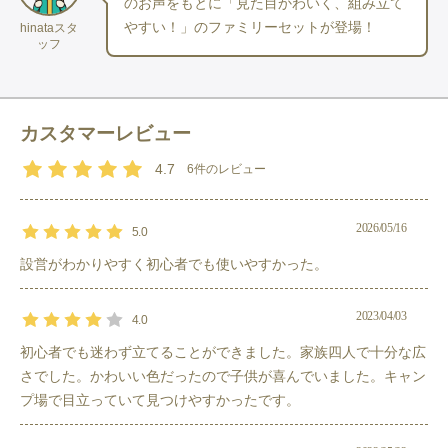
のお声をもとに「見た目かわいく、組み立て
６ランタン：
Explorer EX-V777D（ジェントス）
やすい！」のファミリーセットが登場！
hinataスタ
ッフ
【 確認事項 】
※ 
ランタン
の電池は付属なし。
〈　単一アルカリ電池　３
本　〉ご用意お願いします。
※ 
ペグ
・
ハンマー
付き
カスタマーレビュー
※グランドシート等は付属しておりません。
4.7
6
件のレビュー
※マット（おひとり様分の寝袋サイズ）は、セット内容に含まれ
ています。
※テント以外のアイテムは、予告なく
同品質以上の
代替アイテム
2026/05/16
5.0
のお届けとなる場合がございます。
設営がわかりやすく初心者でも使いやすかった。
※チェアワンのカラーはランダムでお届けします。カラーパター
ンは以下の通りです。
2023/04/03
4.0
・オールブラック
・ブラック(脚はブルー)
初心者でも迷わず立てることができました。家族四人で十分な広
・コヨーテタン
さでした。かわいい色だったので子供が喜んでいました。キャン
・ダークネイビー
プ場で目立っていて見つけやすかったです。
・フォレストグリーン
・ブラウン