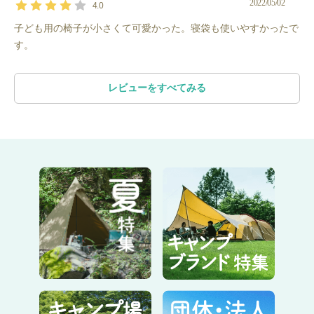
2022/05/02
4.0
※キッズ用チェアのカラーはランダムでお届けします。
子ども用の椅子が小さくて可愛かった。寝袋も使いやすかったで
す。
すべて単品で借りた場合の値段：24,600円（26%オフ）
レビューをすべてみる
ビートルツールームテントの特徴
・ビギナーでも設営がしやすい◎
・リビングと寝室が一体となったファミリー向けテント
・出入り口が３箇所（前方、後方、サイド）もあるので出入りし
やすい◎
※カラーは［
Teal/Orange
］または［
Yellow/Blue
］のどちらかを
お届けします。カラーのご指定はできません。