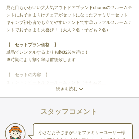
見た目もかわいい大人気アウトドアブランドchumsの２ルームテ
ントにお子さま向けチェアがセットになったファミリーセット！
キャンプ初心者でも立てやすいテントです◎カラフル２ルームテ
ントでお子さまも大喜び！（大人２名・子ども２名）
【　セットプラン価格　】
単品でレンタルするよりも
約32%
お得に！
※時期により割引率は前後致します
【 セットの内容 】
１テント：
ビートルツールームテント（チャムス）
続きを読む
２チェア：
チェアワン（ヘリノックス）
３キッズチェア：
チェッカー タイニーチェア（ロゴス）
３テーブル： 
アルミコンパクトロールテーブル（タラスブル
スタッフコメント
バ）
４寝袋：
ファミリーバッグ #3（モンベル）
５快眠マット（寝袋下に敷く用）：
フォームパッド180（モンベ
小さなお子さまがいるファミリーユーザー様
ル）