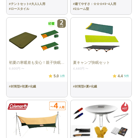
質：アルミニウム
#
テントセット
#
大人1人用
#
建てやすさ：☆☆☆
#
3~4人用
#
ロースタイル
#
2ルーム型
寝袋：4個
［ファミリーバッグ#3／モンベル］ サ
イズ：約75×190cm（収納時：
42×24×24cm） 重量：約1330g（1つ
あたり） 快適温度：7度〜(春秋に最適)
適応身長：185㎝まで
マット：4個
［フォームパッド180／モンベル］ 本
体サイズ：長さ181×幅51×厚さ1.6cm
重量：約383g（1つあたり）
初夏の寒暖差も安心！親子快眠セット
夏キャンプ快眠セット
6,600円
〜
4,440円
〜
ランタン：1個
［Explorer EX-V777D ／GENTOS］ 本
体サイズ：W102.4×H184.1×D87.3mm
5.0
4.4
1
件
5
件
重量：約802g（電池含）（1つあた
り） ランタンひとつにつき単1形アル
#
封筒型
#
初夏
#
化繊
#
封筒型
#
夏
#
化繊
カリ電池３本※電池は付属していませ
ん。別途単1形アルカリ電池を3本ご用
意ください。