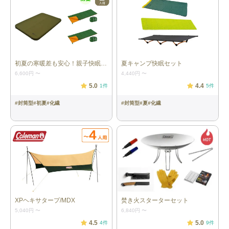
初夏の寒暖差も安心！親子快眠セット
夏キャンプ快眠セット
6,600円
〜
4,440円
〜
5.0
4.4
1
件
5
件
#
封筒型
#
初夏
#
化繊
#
封筒型
#
夏
#
化繊
XPヘキサタープ/MDX
焚き火スターターセット
5,040円
〜
6,840円
〜
4.5
5.0
4
件
9
件