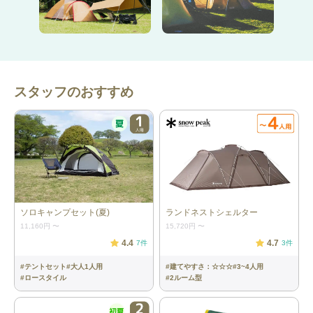
スタッフのおすすめ
詳細情報
CR-Sステンレス
W450×D300×H300/480/700（高さ３
段階調整可能）／重量3.0kg／材質 ス
テンレス／焼き網付き
ソロキャンプセット(夏)
ランドネストシェルター
11,160円
〜
15,720円
〜
火バサミ
本体サイズ 幅24cmX奥行11.4cmX高さ
4cm
4.4
4.7
7
件
3
件
#
テントセット
#
大人1人用
#
建てやすさ：☆☆☆
#
3~4人用
エコココロゴスミニラウン
4ピース、30~45分燃焼、ヤシガラ成型
#
ロースタイル
#
2ルーム型
ドストーブ
炭