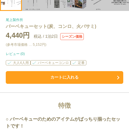
尾上製作所
バーベキューセット(炭、コンロ、火バサミ)
4,440円
税込 /
1泊2日
シーズン価格
(参考市場価格 …
5,152円
)
レビュー (
0
)
大人4人用
バーベキューコンロ
定番
カートに入れる
特徴
バーベキュー
のためのアイテムがばっちり揃ったセッ
トです！