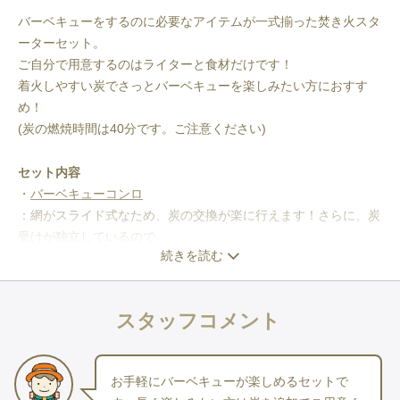
バーベキューをするのに必要なアイテムが一式揃った焚き火スタ
ーターセット。
ご自分で用意するのはライターと食材だけです！
着火しやすい炭でさっとバーベキューを楽しみたい方におすす
め！
(炭の燃焼時間は40分です。ご注意ください)
セット内容
・
バーベキューコンロ
：網がスライド式なため、炭の交換が楽に行えます！さらに、炭
受けが独立しているので
続きを読む
炭の後処理も楽に行えます！
・
LOGOS炭
（※着火用のため、炭をご自身でご購入いただくの
スタッフコメント
がおすすめでございます）
：1分で着火可能な簡単さと、40分程度燃焼する持続力が魅力で
す。
お手軽にバーベキューが楽しめるセットで