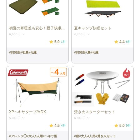
本体サイズ
248ｘ220ｘ328mm
初夏の寒暖差も安心！親子快眠セット
夏キャンプ快眠セット
重量
554g
6,600円
〜
4,440円
〜
5.0
4.4
1
件
5
件
消費電力
5W
#
封筒型
#
初夏
#
化繊
#
封筒型
#
夏
#
化繊
入力電圧
USB 5V 2A
バッテリー仕様
Li-ion 21700 3.7V 10,000mAh
使用可能時間
最大風量約10時間～、最低風量約45時
間
付属品
本体、三脚スタンド、収納ケース、取
扱説明書
XPヘキサタープ/MDX
焚き火スターターセット
5,040円
〜
6,840円
〜
4.5
5.0
4
件
9
件
#
アレンジ◯
#
大人4人用
#
ヘキサ型
#
薪
#
大人4人用
#
焚き火セット