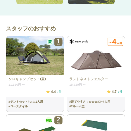
スタッフのおすすめ
└さまざまなシーンに合わせた使い方が可能に！
└テント上部にぶら下げれば、
テント内の空気を循環させるサー
キュレーターの役目も
果たします！
注意ポイント
ソロキャンプセット(夏)
ランドネストシェルター
11,160円
〜
15,720円
〜
・
首振り機能はありません
4.4
4.7
7
件
3
件
※同性能の写真と異なる別商品のお届けになる可能性がございま
#
テントセット
#
大人1人用
#
建てやすさ：☆☆☆
#
3~4人用
#
ロースタイル
#
2ルーム型
す
詳細情報