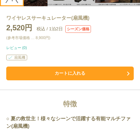
ワイヤレスサーキュレーター(扇風機)
2,520円
税込 /
1泊2日
シーズン価格
(参考市場価格 …
8,900円
)
レビュー (
0
)
扇風機
カートに入れる
特徴
夏の救世主！様々なシーンで活躍する有能マルチファ
ン(扇風機)