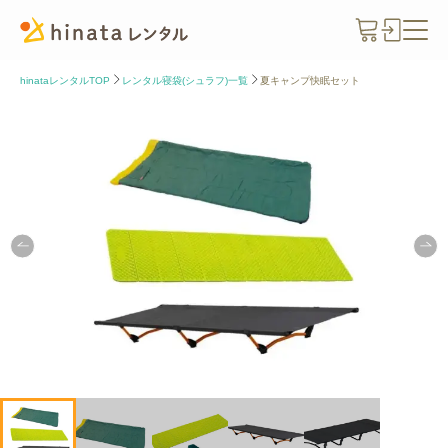
hinataレンタルTOP
レンタル寝袋(シュラフ)一覧
夏キャンプ快眠セット