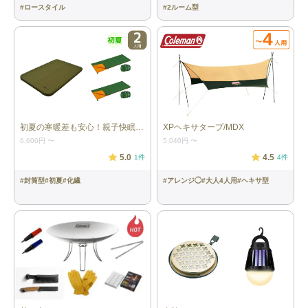
#
ロースタイル
#
2ルーム型
初夏の寒暖差も安心！親子快眠セット
XPヘキサタープ/MDX
6,600円
〜
5,040円
〜
5.0
4.5
1
件
4
件
#
封筒型
#
初夏
#
化繊
#
アレンジ◯
#
大人4人用
#
ヘキサ型