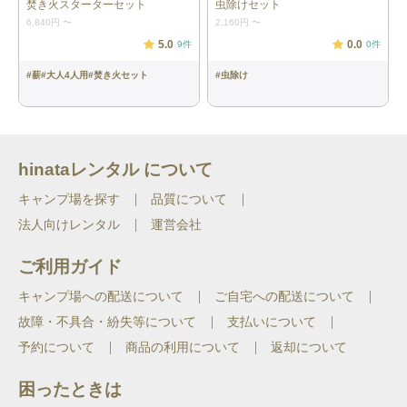
焚き火スターターセット
虫除けセット
6,840円
〜
2,160円
〜
5.0
0.0
9
件
0
件
#
薪
#
大人4人用
#
焚き火セット
#
虫除け
hinataレンタル について
キャンプ場を探す
品質について
法人向けレンタル
運営会社
ご利用ガイド
キャンプ場への配送について
ご自宅への配送について
故障・不具合・紛失等について
支払いについて
予約について
商品の利用について
返却について
困ったときは