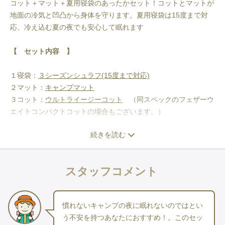
コット＋マット＋夏用寝袋のあったかセット！コットとマットが
地面の冷気と凹凸から身体を守ります。夏用寝袋は15度まで対
応、冷え込む夏の夜でも安心して眠れます
【　セット内容　】
１寝袋：
３シーズンシュラフ(15度まで対応)
２マット：
キャンプマット
３コット：
ウルトライージーコット
　（同スペックのフェザーウ
エイトコンパクトコットの場合もございます。）
続きを読む
＝＝＝＝＝＝＝＝＝＝＝＝＝＝＝＝＝＝＝＝＝＝＝＝＝＝＝＝
【パフォーマーC15について　】
スタッフコメント
快適さ
・気温15℃まで快適に過ごせるように作られています。
・寝袋は15度まで対応しているので、窮屈さを感じさせにくく快
慣れないキャンプの夜に眠れないのではとい
適な眠りをサポートします。
う不安を持つあなたにおすすめ！。このセッ
・サラサラとした肌触りのナイロンを使用しています。