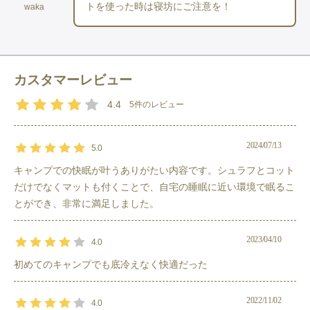
トを使った時は寝坊にご注意を！
waka
詳細情報
カスタマーレビュー
寝袋
［３シーズンシュラフ＿15度まで］約
80×190cm（収納時：約直径
4.4
5
件のレビュー
14×28cm） 15℃以上
マット
キャンプマット/181×51×1.6cm（収納
2024/07/13
5.0
サイズ：51×15×11cm）/383g /ポリエ
チレンフォーム
キャンプでの快眠が叶うありがたい内容です。シュラフとコット
だけでなくマットも付くことで、自宅の睡眠に近い環境で眠るこ
コット
フェザーウエイトコンパクトコット/65
とができ、非常に満足しました。
x 190 x 16cm（収納サイズ：15 x D15
x H58cm）/1.85kg/耐荷重80kg もしく
は ウルトライージーコット/72 x 182 x
16cm（収納サイズ：47 x D13.5 x
2023/04/10
4.0
H15cm）/3.1kg/耐荷重80kg
初めてのキャンプでも底冷えなく快適だった
2022/11/02
4.0