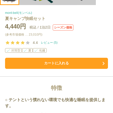
mont-bell(モンベル)
夏キャンプ快眠セット
4,440円
税込 /
1泊2日
シーズン価格
(参考市場価格 …
23,010円
)
4.4
レビュー (
5
)
封筒型
夏
化繊
カートに入れる
特徴
テントという慣れない環境でも快適な睡眠を提供しま
す。