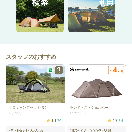
スタッフのおすすめ
ソロキャンプセット(夏)
ランドネストシェルター
11,160円
〜
15,720円
〜
4.4
4.7
7
件
3
件
#
テントセット
#
大人1人用
#
建てやすさ：☆☆☆
#
3~4人用