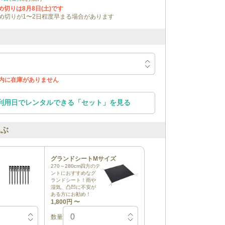
締め切りは
8月8日(土)
です
め切りが1〜2日程度早まる場合があります
内に在庫がありません
利用日でレンタルできる
「
セット
」を見る
選ぶ
グランドシートMサイズ
270～280cm四方のテ
ントにおすすめなグ
ランドシート！雨や
湿気、凸凹に不安が
ある方にお勧め！
1,800円
〜
数量