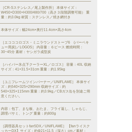
［CR-Sステンレス／尾上製作所］ 本体サイズ：
W450×D300×H300/480/700（高さ３段階調整可能） 重
量：約3.0kg 材質：ステンレス／焼き網付き
本体サイズ：幅24cm×奥行11.4cm×高さ4cm
［エコココロゴス・ミニラウンドストーブ6 (バーベキ
ュー用炭)／LOGOS］ 内容量：６ピース 燃焼時間：
30~45分 素材：ヤシガラ成型炭
［ハイパー氷点下クーラーXL／ロゴス］ 容量：40L 収納
サイズ：41×31.5×31cm 重量：約1.95kg
［ユニフレームツインバーナー／UNIFLAME］ 本体サイ
ズ：約540×325×290mm 収納サイズ：約
540×325×115mm 重量：約3.9kg／CBガス缶を別途ご用
意ください。
内容：包丁、まな板、おたま、フライ返し、しゃもじ、
調理バサミ、トング 重量：約800g
［調理器具セットfan5DX／UNIFLAME］ 【fanライスク
ッカーDX】サイズ：約Φ21×11.5（深さ）cm／素材：