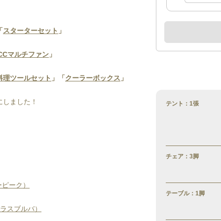
「
スターターセット
」
CCマルチファン
」
料理ツールセット
」「
クーラーボックス
」
にしました！
テント：1張
チェア：3脚
ーピーク）
テーブル：1脚
タラスブルバ）