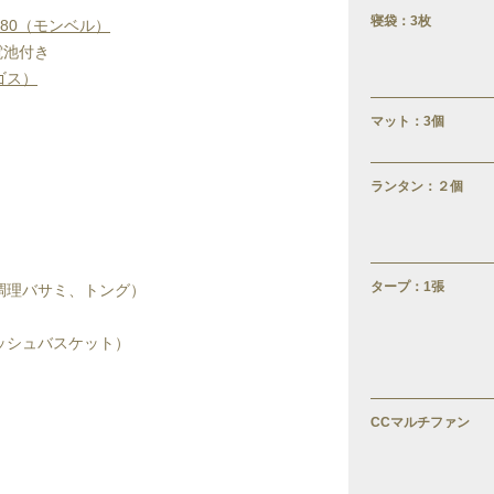
寝袋：3枚
80（モンベル）
電池付き
ゴス）
マット：3個
ランタン：２個
タープ：1張
調理バサミ、トング）
ッシュバスケット）
CCマルチファン