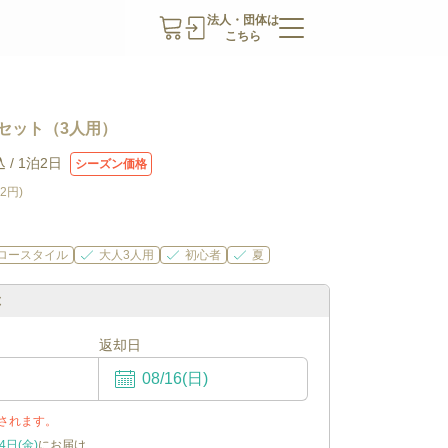
法人・団体は
こちら
セット（3人用）
 /
1泊2日
シーズン価格
52円
)
ロースタイル
大人3人用
初心者
夏
ぶ
返却日
されます。
4日(金)
にお届け