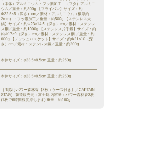
（本体）アルミニウム・フッ素加工 （フタ）アルミニ
ウム／重量：約800g 【フライパン】サイズ：約
Φ22.5×5（深さ）cm／素材：アルミニウム（板厚約
2mm）・フッ素加工／重量：約500g 【ステンレス大
鍋】サイズ：約Φ23×14.5（深さ）cm／素材：ステンレ
ス鋼／重量：約1000g 【ステンレス片手鍋】サイズ：約
約Φ17×9（深さ）cm／素材：ステンレス鋼 ／重量：約
600g 【メッシュバスケット】サイズ：約Φ21×10（深
さ）cm／素材：ステンレス鋼／重量：約200g
本体サイズ：φ23.5×8.5cm 重量：約250g
本体サイズ：φ23.5×8.5cm 重量：約250g
［虫除けパワー森林香【3枚＋ケース付き】／CAPTAIN
STAG］ 製造販売元：富士錦 内容量：パワー森林香3枚
(1枚で6時間程度持ちます) 重量：約160g