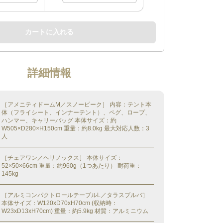
カートに入れる
詳細情報
［アメニティドームM／スノーピーク］ 内容：テント本
体（フライシート、インナーテント）、ペグ、ロープ、
ハンマー、キャリーバッグ 本体サイズ：約
W505×D280×H150cm 重量：約8.0kg 最大対応人数：3
人
［チェアワン／ヘリノックス］ 本体サイズ：
52×50×66cm 重量：約960g（1つあたり） 耐荷重：
145kg
［アルミコンパクトロールテーブルL／タラスブルバ］
本体サイズ：W120xD70xH70cm (収納時：
W23xD13xH70cm) 重量：約5.9kg 材質：アルミニウム