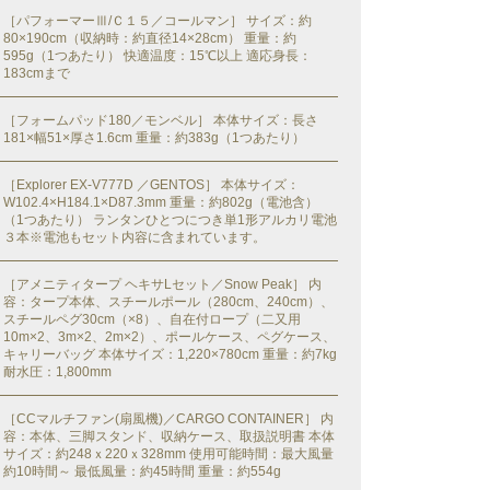
［パフォーマーⅢ/Ｃ１５／コールマン］ サイズ：約
80×190cm（収納時：約直径14×28cm） 重量：約
595g（1つあたり） 快適温度：15℃以上 適応身長：
183cmまで
［フォームパッド180／モンベル］ 本体サイズ：長さ
181×幅51×厚さ1.6cm 重量：約383g（1つあたり）
［Explorer EX-V777D ／GENTOS］ 本体サイズ：
W102.4×H184.1×D87.3mm 重量：約802g（電池含）
（1つあたり） ランタンひとつにつき単1形アルカリ電池
３本※電池もセット内容に含まれています。
［アメニティタープ ヘキサLセット／Snow Peak］ 内
容：タープ本体、スチールポール（280cm、240cm）、
スチールペグ30cm（×8）、自在付ロープ（二又用
10m×2、3m×2、2m×2）、ポールケース、ペグケース、
キャリーバッグ 本体サイズ：1,220×780cm 重量：約7kg
耐水圧：1,800mm
［CCマルチファン(扇風機)／CARGO CONTAINER］ 内
容：本体、三脚スタンド、収納ケース、取扱説明書 本体
サイズ：約248ｘ220ｘ328mm 使用可能時間：最大風量
約10時間～ 最低風量：約45時間 重量：約554g