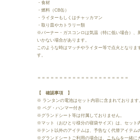
・食材
・燃料（CB缶）
・ライターもしくはチャッカマン
・取り皿やカトラリー類
※バーナー・ガスコンロは気温（特に低い場合）、
いかない場合があります。
このような時はマッチやライター等で点火となりま
す。
＝＝＝＝＝＝＝＝＝＝＝＝＝＝＝＝＝＝＝＝＝
【 確認事項 】
※ ランタンの電池はセット内容に含まれております
※ ペグ・ハンマー付き
※グランドシート等は付属しておりません。
※マット（おひとり様分の寝袋サイズ）は、セット
※テント以外のアイテムは、予告なく代替アイテム
※グランドシートご利用の場合は、
こちら
を一緒に