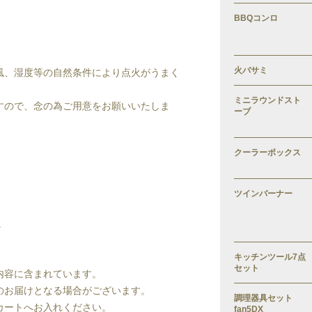
BBQコンロ
火バサミ
風、湿度等の自然条件により点火がうまく
ミニラウンドスト
すので、念の為ご用意をお願いいたしま
ーブ
クーラーボックス
ツインバーナー
。
キッチンツール7点
セット
内容に含まれています。
のお届けとなる場合がございます。
調理器具セット
カートへお入れください。
fan5DX