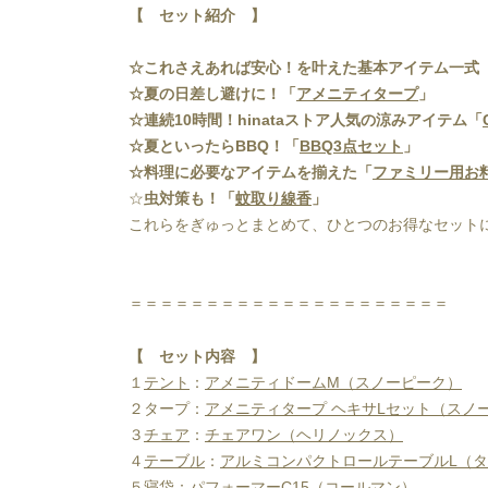
【 セット紹介 】
☆これさえあれば安心！を叶えた基本アイテム一式
☆夏の日差し避けに！「
アメニティタープ
」
☆連続10時間！hinataストア人気の涼みアイテム「
☆夏といったらBBQ！「
BBQ3点セット
」
☆料理に必要なアイテムを揃えた「
ファミリー用お
☆
虫対策も！「
蚊取り線香
」
これらをぎゅっとまとめて、ひとつのお得なセット
＝＝＝＝＝＝＝＝＝＝＝＝＝＝＝＝＝＝＝＝＝
【 セット内容 】
１
テント
：
アメニティドームM（スノーピーク）
２タープ：
アメニティタープ ヘキサLセット（スノ
３
チェア
：
チェアワン（ヘリノックス）
４
テーブル
：
アルミコンパクトロールテーブルL（
５
寝袋
：
パフォーマーC15（コールマン）