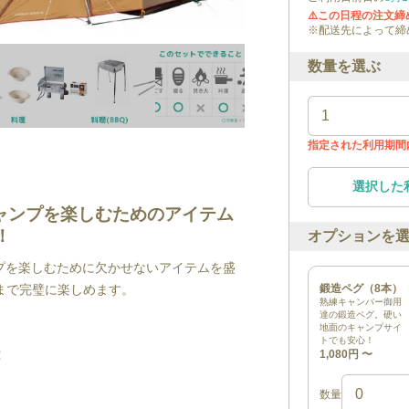
⚠️この日程の注文
※配送先によって締
数量を選ぶ
指定された利用期間
選択した
ャンプを楽しむためのアイテム
！
オプションを
プを楽しむために欠かせないアイテムを盛
まで完璧に楽しめます。
鍛造ペグ（8本）
熟練キャンパー御用
達の鍛造ペグ。硬い
地面のキャンプサイ
トでも安心！
！
1,080円
〜
数量