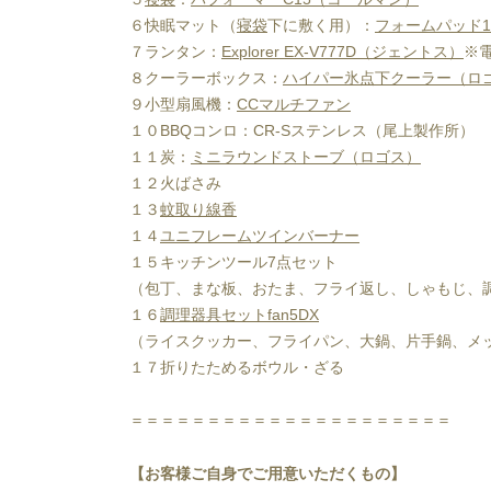
６快眠マット（
寝袋
下に敷く用）：
フォームパッド1
７ランタン：
Explorer EX-V777D（ジェントス）
※
８クーラーボックス：
ハイパー氷点下クーラー（ロ
９小型扇風機：
CCマルチファン
１０BBQコンロ：CR-Sステンレス（尾上製作所）
１１炭：
ミニラウンドストーブ（ロゴス）
１２火ばさみ
１３
蚊取り線香
１４
ユニフレームツインバーナー
１５キッチンツール7点セット
（包丁、まな板、おたま、フライ返し、しゃもじ、
１６
調理器具セットfan5DX
（ライスクッカー、フライパン、大鍋、片手鍋、メ
１７折りたためるボウル・ざる
＝＝＝＝＝＝＝＝＝＝＝＝＝＝＝＝＝＝＝＝＝
【お客様ご自身でご用意いただくもの】