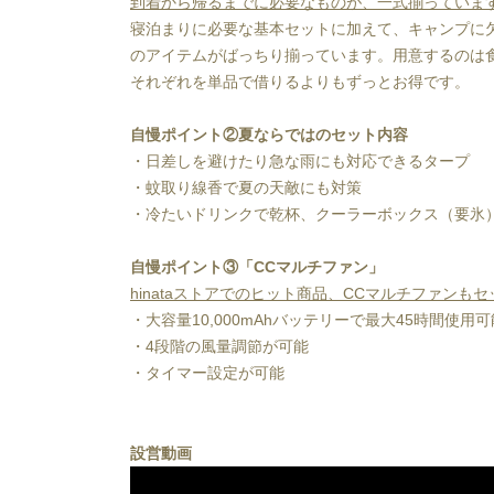
到着から帰るまでに必要なものが、一式揃っていま
寝泊まりに必要な基本セットに加えて、キャンプに欠
のアイテムがばっちり揃っています。用意するのは食
それぞれを単品で借りるよりもずっとお得です。
自慢ポイント②夏ならではのセット内容
・日差しを避けたり急な雨にも対応できるタープ
・蚊取り線香で夏の天敵にも対策
・冷たいドリンクで乾杯、クーラーボックス（要氷
自慢ポイント③「CCマルチファン」
hinataストアでのヒット商品、CCマルチファンも
・大容量10,000mAhバッテリーで最大45時間使用可
・4段階の風量調節が可能
・タイマー設定が可能
設営動画