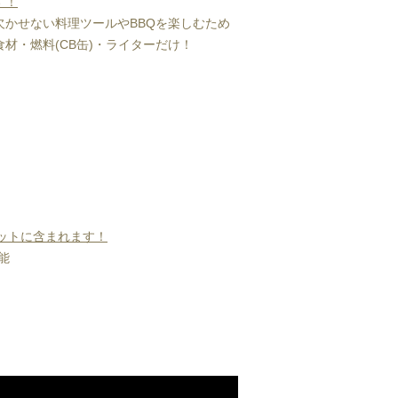
す！
かせない料理ツールやBBQを楽しむため
材・燃料(CB缶)・ライターだけ！
）
セットに含まれます！
能