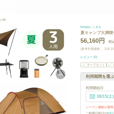
3人用）
hinataレンタル
夏キャンプ大満喫
56,160円
税込
(参考市場価格 …
228,1
レビュー (
0
)
タープセット
利用期間を選
利用開始日
シーズン価格が適用
ご利用日前日の
8月1