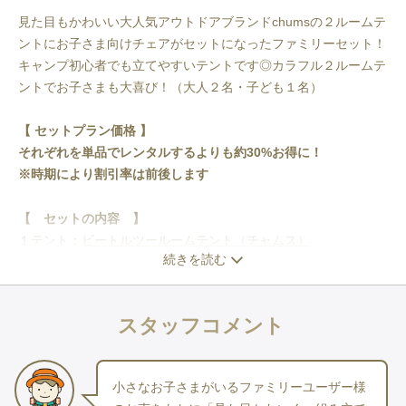
見た目もかわいい大人気アウトドアブランドchumsの２ルームテ
ントにお子さま向けチェアがセットになったファミリーセット！
キャンプ初心者でも立てやすいテントです◎カラフル２ルームテ
ントでお子さまも大喜び！（大人２名・子ども１名）
【 セットプラン価格 】
それぞれを単品でレンタルするよりも約30%お得に！
﻿※時期により割引率は前後します
【 セットの内容 】
１テント：
ビートルツールームテント（チャムス）
続きを読む
２チェア：
チェアワン（ヘリノックス）
３キッズチェア：
チェッカー タイニーチェア（ロゴス）
３テーブル： 
アルミコンパクトロールテーブル（タラスブル
スタッフコメント
バ）
４寝袋：
パフォーマーC 15（コールマン）
５快眠マット（寝袋下に敷く用）：
フォームパッド180（モンベ
小さなお子さまがいるファミリーユーザー様
ル）