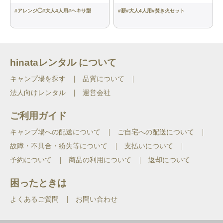
タラスブルバ］ 本体サイズ：
W120xD70xH70cm (収納時：
#
アレンジ◯
#
大人4人用
#
ヘキサ型
#
薪
#
大人4人用
#
焚き火セット
W23xD13xH70cm) 重量：約5.9kg 材
質：アルミニウム
寝袋：3個
［パフォーマーⅢ/Ｃ１５／コールマ
ン］ サイズ：約80×190cm（収納時：
hinataレンタル について
約直径14×28cm） 重量：約595g（1つ
あたり） 快適温度：15℃以上 適応身
長：183cmまで
キャンプ場を探す
品質について
法人向けレンタル
運営会社
寝袋(インナー)：3枚
［ライナー SZ スーパーライト／イス
カ］ 本体サイズ：78×205cm（収納
ご利用ガイド
時：8×8×21cm） 重量：約320g（1つ
あたり）
キャンプ場への配送について
ご自宅への配送について
マット：3個
［フォームパッド180／モンベル］ 本
故障・不具合・紛失等について
支払いについて
体サイズ：長さ181×幅51×厚さ1.6cm
予約について
商品の利用について
返却について
重量：約383g（1つあたり）
困ったときは
ランタン：1個
［Explorer EX-V777D ／GENTOS］ 本
体サイズ：W102.4×H184.1×D87.3mm
重量：約802g（電池含） ランタンひと
よくあるご質問
お問い合わせ
つにつき単1形アルカリ電池３本※電池
は付属していません。別途単1形アルカ
リ電池を3本ご用意ください。