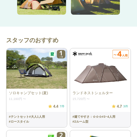
・フォレストグリーン
・ブラウン
※キッズ用チェアのカラーはランダムでお届けします。
すべて単品で借りた場合の値段：24,600円（26%オフ）
スタッフのおすすめ
ビートルツールームテントの特徴
・ビギナーでも設営がしやすい◎
ソロキャンプセット(夏)
ランドネストシェルター
・リビングと寝室が一体となったファミリー向けテント
11,160円
〜
15,720円
〜
4.4
4.7
7
件
3
件
・出入り口が３箇所（前方、後方、サイド）もあるので出入りし
やすい◎
#
テントセット
#
大人1人用
#
建てやすさ：☆☆☆
#
3~4人用
#
ロースタイル
#
2ルーム型
※カラーは［
Teal/Orange
］または［
Yellow/Blue
］のどちらかを