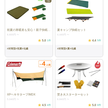
お届けします。カラーのご指定はできません。
詳細情報
初夏の寒暖差も安心！親子快眠セット
夏キャンプ快眠セット
テント：1張
［ビートルツールームテント／
6,600円
〜
4,440円
〜
chums］ 内容：ポール×4、ガイライン
5.0
4.4
1
件
5
件
(ロープ)×7、ペグ×19、収納袋 本体サ
イズ：約180cm×180cm×480cm 重
#
封筒型
#
初夏
#
化繊
#
封筒型
#
夏
#
化繊
量：約9.0kg 最大対応人数：大人３人
チェア：2脚
［チェアワン／ヘリノックス］ 本体サ
イズ：52×50×66cm 重量：約960g（1
つあたり） 耐荷重：145kg
キッズチェア：1脚
［チェッカー タイニーチェア・ポケッ
トプラス-AF／ロゴス］ 本体サイズ：
約34×34×48cm（収納サイズ：約
13×13×48cm） 重量：約800g 耐荷重
（静荷重）：約80kg
XPヘキサタープ/MDX
焚き火スターターセット
5,040円
〜
6,840円
〜
テーブル：1脚
［アルミコンパクトロールテーブルL／
4.5
5.0
4
件
9
件