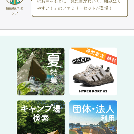
のお声をもとに「見た目かわいく、組み立て
６ランタン：
Explorer EX-V777D（ジェントス）
やすい！」のファミリーセットが登場！
hinataスタ
７インナーシュラフ：
ライナージップSZスーパーライト（イス
ッフ
カ）
【 確認事項 】
※ 
ランタン
の電池は付属なし。
〈　単一アルカリ電池　３
本　〉ご用意お願いします。
※ 
ペグ
・
ハンマー
付き
※グランドシート等は付属しておりません。
※マット（おひとり様分の寝袋サイズ）は、セット内容に含まれ
ています。
※テント以外のアイテムは、予告なく
同品質以上の
代替アイテム
のお届けとなる場合がございます。
※チェアワンのカラーはランダムでお届けします。カラーパター
ンは以下の通りです。
・オールブラック
・ブラック(脚はブルー)
・コヨーテタン
・ダークネイビー