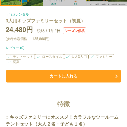
hinataレンタル
3人用キッズファミリーセット（初夏）
24,480円
税込 /
1泊2日
シーズン価格
(参考市場価格 …
135,860円
)
レビュー (
0
)
テントセット
ロースタイル
大人3人用
ファミリー
初夏
カートに入れる
特徴
キッズファミリーにオススメ！カラフルなツールーム
テントセット（大人２名・子ども１名）