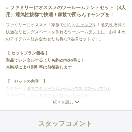
ファミリーにオススメのツールームテントセット（3人
用）通気性抜群で快適！家族で団らんキャンプを！
ファミリーにオススメ！家族で団らん
キャンプ
を！通気性抜群の
快適なリビングスペースを作れるツールーム
テント
に、おすすめ
のアイテムを組み合わせたお得な3名様セットです。
【 セットプラン価格 】
単品でレンタルするよりも約25%お得に！
※時期により割引率は前後致します
【　セットの内容　】
１テント：
タフスクリーン2ルームハウス（コールマン）
２テーブル：
ウッド調アルミロールテーブル
続きを読む
３チェア：
FDチェアワイドRD（スノーピーク）
４寝袋：
パフォーマーC１５（コールマン）
※
(キャンプ場の標高が高い場合は春用をおすすめしております)
スタッフコメント
５インナーシュラフ：
ライナージップSZスーパーライト（イス
カ）