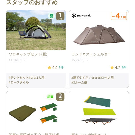
スタッフのおすすめ
ート、インナーテント）、キャノピー
ポール×2、ペグ、ロープ、ハンマー、
収納ケース 本体サイズ：約
W540×D340×H215cm 重量：約16kg
最大対応人数：4人
チェア：3脚
［FDチェアワイド RD／スノーピー
ク］ 本体サイズ：約59.5×58×84cm 重
量：約3.6kg（1つあたり）
ソロキャンプセット(夏)
ランドネストシェルター
テーブル：1脚
［ウッド調アルミロールテーブル／
11,160円
〜
15,720円
〜
WAKU FIMAC］ 本体サイズ：
W120xD70xH65cm (収納時：
4.4
4.7
7
件
3
件
W24xD15xH70cm) 重量：約5.8kg 材
質：アルミニウム
#
テントセット
#
大人1人用
#
建てやすさ：☆☆☆
#
3~4人用
#
ロースタイル
#
2ルーム型
寝袋：3個
［パフォーマーⅢ/Ｃ１５／コールマ
ン］ サイズ：約80×190cm（収納時：
約直径14×28cm） 重量：約595g（1つ
あたり） 快適温度：15℃以上 適応身
長：183cmまで
寝袋(インナー)：3枚
［ライナー SZ スーパーライト／イス
カ］ 本体サイズ：78×205cm（収納
時：8×8×21cm） 重量：約320g（1つ