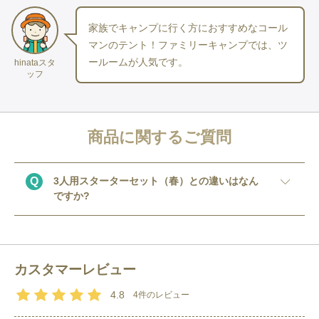
６快眠マット（寝袋下に敷く用）：
フォームパッド180（モンベ
家族でキャンプに行く方におすすめなコール
ル）
マンのテント！ファミリーキャンプでは、ツ
７ランタン：
Explorer EX-V777D（ジェントス）
ールームが人気です。
hinataスタ
ッフ
※ 
ランタン
の電池は付属なし。
〈　単一アルカリ電池　6本　〉
ご用意お願いします。
﻿▼電池も一緒にお届け希望の方はアイコンをクリック！
商品に関するご質問
Q
3人用スターターセット（春）との違いはなん
※ 
ペグ
・
ですか?
ハンマー
付き
※グランドシート等は付属しておりません。
※マット（おひとり様分の寝袋サイズ）は、セット内容に含まれ
A
一番の違いはテントでの過ごし方です。スター
ています。
ターセットのテントはドームテント、ファミリ
※テント以外のアイテムは、予告なく代替アイテムのお届けとな
カスタマーレビュー
ーセットのテントは2ルームテントを使用して
る場合がございます。
います。2ルームテントのリビングルームはし
4.8
4
件のレビュー
っかりとした日陰を確保し、また壁部分をメッ