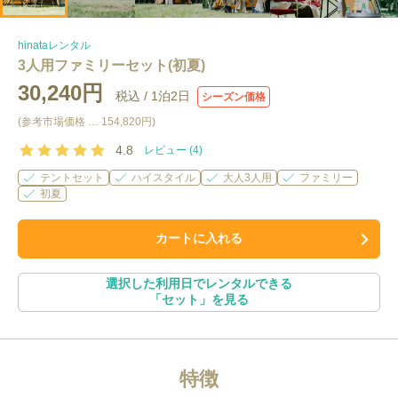
hinataレンタル
3人用ファミリーセット(初夏)
30,240円
税込 /
1泊2日
シーズン価格
(参考市場価格 …
154,820円
)
4.8
レビュー (
4
)
テントセット
ハイスタイル
大人3人用
ファミリー
初夏
カートに入れる
選択した利用日でレンタルできる
「
セット
」を見る
特徴