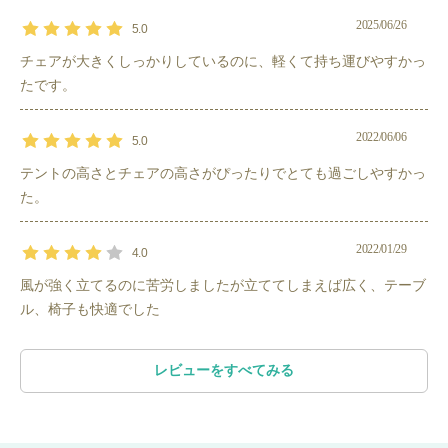
シュにすることで虫の侵入を防ぎ、通気性も確
こんな方におすすめ！
保しています。小さいお子様がいるご家庭でも
2025/06/26
5.0
・家族で広々使える
テント
をお探しの方。
快適空間で安心してキャンプを楽しむことがで
チェアが大きくしっかりしているのに、軽くて持ち運びやすかっ
・お得な価格でレンタルしたい方。
きるため、ご家族での利用にとてもおすすめで
たです。
・どんなアイテムが必要なのかわからない方。
す。
・雨でも極力、快適に過ごしたい方。
2022/06/06
5.0
設営のしやすさ
テントの高さとチェアの高さがぴったりでとても過ごしやすかっ
・
テント
はポールと差込み口など、パーツが色分けされており、
た。
迷うことなく設営ができます。
・
テーブル
や
チェア
もシンプルな設計です。
2022/01/29
4.0
快適さ
風が強く立てるのに苦労しましたが立ててしまえば広く、テーブ
・
ル、椅子も快適でした
テント
のリビングスペース部分には大きなメッッシュの窓が3
つあるので、日差しや虫の進入を防ぎつつ、通気性の良いリビン
グスペースを作ることが可能です。
レビューをすべてみる
・寒い時には窓を全部閉め、風を避けながら過ごせるテントで
す。
公式取扱説明書
は
こちら