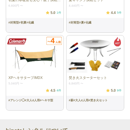
初夏の寒暖差も安心！親子快眠セット
夏キャンプ快眠セット
あたり）
6,600円
〜
4,440円
〜
5.0
4.4
1
件
5
件
マット：3個
［フォームパッド180／モンベル］ 本
体サイズ：長さ181×幅51×厚さ1.6cm
#
封筒型
#
初夏
#
化繊
#
封筒型
#
夏
#
化繊
重量：約383g（1つあたり）
ランタン：2個
［Explorer EX-V777D ／GENTOS］ 本
体サイズ：W102.4×H184.1×D87.3mm
重量：約802g（電池含）（1つあた
り） ランタンひとつにつき単1形アル
カリ電池３本※電池は付属していませ
ん。別途単1形アルカリ電池を3本ご用
意ください。
XPヘキサタープ/MDX
焚き火スターターセット
5,040円
〜
6,840円
〜
4.5
5.0
4
件
9
件
#
アレンジ◯
#
大人4人用
#
ヘキサ型
#
薪
#
大人4人用
#
焚き火セット