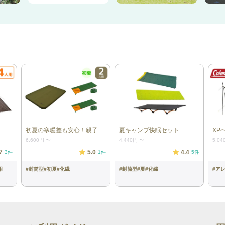
初夏の寒暖差も安心！親子快眠セット
夏キャンプ快眠セット
XP
6,600円
〜
4,440円
〜
5,04
7
5.0
4.4
3
件
1
件
5
件
用
#
封筒型
#
初夏
#
化繊
#
封筒型
#
夏
#
化繊
#
ア