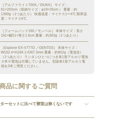
［アルファライト700X／ISUKA］ サイズ：
81×203cm（収納サイズ：φ19×35cm ） 重量：約
1300g（1つあたり） 快適温度：マイナス1〜4℃ 限界温
度：マイナス6℃
［フォームパッド180／モンベル］ 本体サイズ：長さ
181×幅51×厚さ1.6cm 重量：約383g（1つあたり）
［Explorer EX-V777D ／GENTOS］ 本体サイズ：
W102.4×H184.1×D87.3mm 重量：約802g（電池含）
（1つあたり） ランタンひとつにつき単1形アルカリ電池
３本※電池は付属していません。別途単1形アルカリ電
池を3本ご用意ください。
商品に関するご質問
ーターセットに比べて寝室は狭くないです
広さは、アメニティードームL(4人用スター