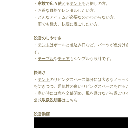
・家族で広々使える
テント
をお探しの方。
・お得な価格でレンタルしたい方。
・どんなアイテムが必要なのかわからない方。
・雨でも極力、快適に過ごしたい方。
設営のしやすさ
・
テント
はポールと差込み口など、パーツが色分け
す。
・
テーブル
や
チェア
もシンプルな設計です。
快適さ
・
テント
のリビングスペース部分には大きなメッッ
を防ぎつつ、通気性の良いリビングスペースを作る
・寒い時には窓を全部閉め、風を避けながら過ごせ
公式取扱説明書
は
こちら
設営動画