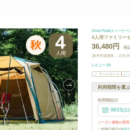
Snow Peak(スノーピー
4人用ファミリーセ
36,480円
税込
(参考市場価格 …
219,2
レビュー (
0
)
テントセット
利用期間を選
利用開始日
シーズン価格が適用
ご利用日前日の
8月1