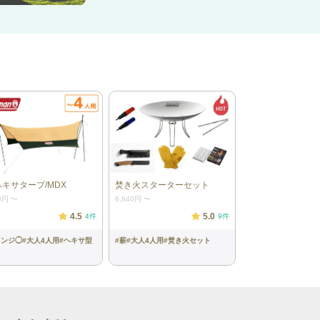
ヘキサタープ/MDX
焚き火スターターセット
0円
〜
6,840円
〜
4.5
5.0
4
件
9
件
レンジ◯
#
大人4人用
#
ヘキサ型
#
薪
#
大人4人用
#
焚き火セット