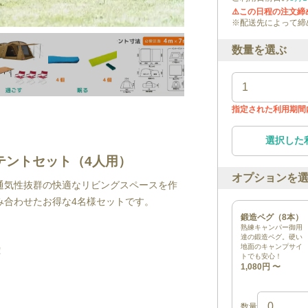
⚠️この日程の注文
※配送先によって締
数量を選ぶ
指定された利用期間
選択した
テントセット（4人用）
オプションを
通気性抜群の快適なリビングスペースを作
み合わせたお得な4名様セットです。
鍛造ペグ（8本）
熟練キャンパー御用
達の鍛造ペグ。硬い
地面のキャンプサイ
！
トでも安心！
1,080円
〜
数量