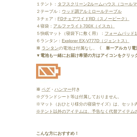
１テント：
タフスクリーン2ルームハウス（コール
２テーブル：
ウッド調アルミロールテーブル
３チェア：
FDチェアワイドRD（スノーピーク）
４寝袋：
アルファライト700X（イスカ）
５快眠マット（寝袋下に敷く用）：
フォームパッド1
６ランタン：
Explorer EX-V777D（ジェントス）
※ 
ランタン
の電池は付属なし。
〈　単一アルカリ電
﻿▼電池も一緒にお届け希望の方はアイコンをクリッ
※ 
ペグ
・
ハンマー
付き
※グランドシート等は付属しておりません。
※マット（おひとり様分の寝袋サイズ）は、セット
※テント以外のアイテムは、予告なく代替アイテム
こんな方におすすめ！