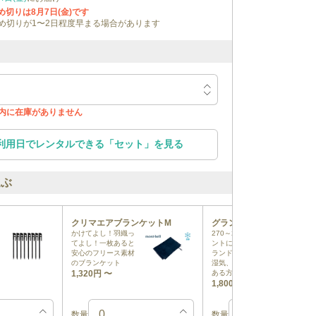
締め切りは
8月7日(金)
です
め切りが1〜2日程度早まる場合があります
内に在庫がありません
利用日でレンタルできる
「
セット
」を見る
選ぶ
クリマエアブランケットM
グランドシートMサイズ
かけてよし！羽織っ
270～280cm四方のテ
てよし！一枚あると
ントにおすすめなグ
安心のフリース素材
ランドシート！雨や
のブランケット
湿気、凸凹に不安が
1,320円
〜
ある方にお勧め！
1,800円
〜
数量
数量