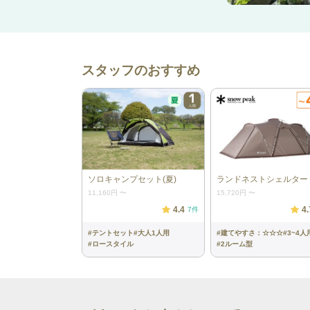
スタッフのおすすめ
ソロキャンプセット(夏)
ランドネストシェルター
11,160円
〜
15,720円
〜
4.4
4.
7
件
#
テントセット
#
大人1人用
#
建てやすさ：☆☆☆
#
3~4人
#
ロースタイル
#
2ルーム型