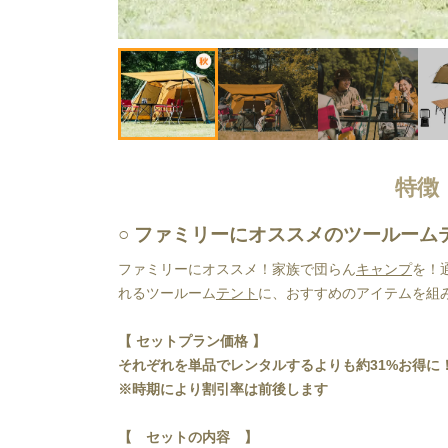
特徴
ファミリーにオススメのツールーム
ファミリーにオススメ！家族で団らん
キャンプ
を！
れるツールーム
テント
に、おすすめのアイテムを組
【 セットプラン価格 】
それぞれを単品でレンタルするよりも約31%お得に
﻿※時期により割引率は前後します
【　セットの内容　】