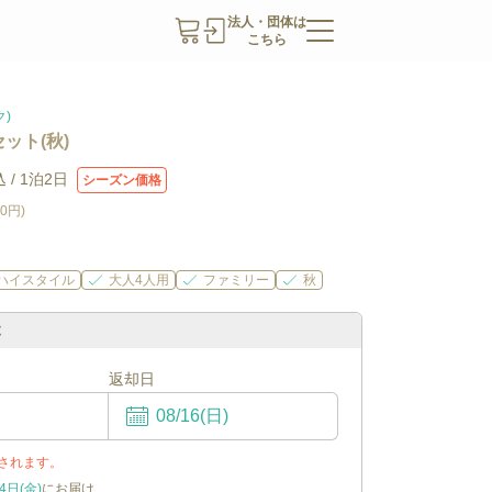
法人・団体は
こちら
ク)
ット(秋)
 /
1泊2日
シーズン価格
40円
)
ハイスタイル
大人4人用
ファミリー
秋
ぶ
返却日
されます。
4日(金)
にお届け