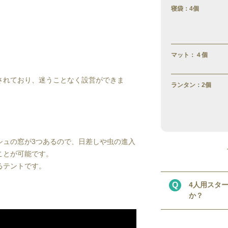
寝袋：4個
マット：４個
されており、迷うことなく設営ができま
ランタン：2個
シュの窓が3つあるので、日差しや虫の進入
ことが可能です。
るテントです。
Q
4人用スタ
か？
A
寝室部分の