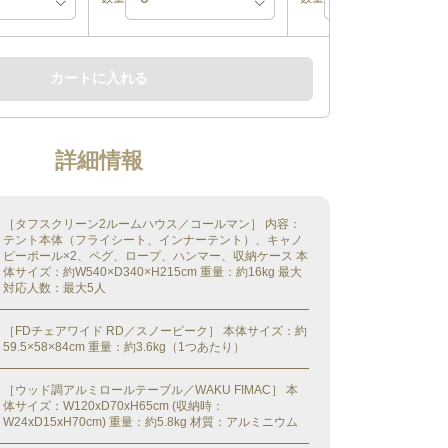
カートに入れる
詳細情報
［タフスクリーン2ルームハウス／コールマン］ 内容：
テント本体（フライシート、インナーテント）、キャノ
ピーポール×2、ペグ、ロープ、ハンマー、収納ケース 本
体サイズ：約W540×D340×H215cm 重量：約16kg 最大
対応人数：最大5人
［FDチェアワイド RD／スノーピーク］ 本体サイズ：約
59.5×58×84cm 重量：約3.6kg（1つあたり）
［ウッド調アルミロールテーブル／WAKU FIMAC］ 本
体サイズ：W120xD70xH65cm (収納時：
W24xD15xH70cm) 重量：約5.8kg 材質：アルミニウム