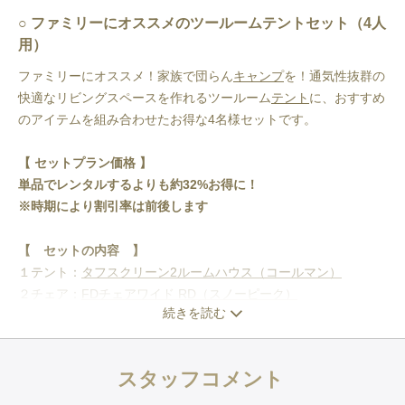
ファミリーにオススメのツールームテントセット（4人
用）
ファミリーにオススメ！家族で団らん
キャンプ
を！通気性抜群の
快適なリビングスペースを作れるツールーム
テント
に、おすすめ
のアイテムを組み合わせたお得な4名様セットです。
【 セットプラン価格 】
単品でレンタルするよりも約32%お得に！
※時期により割引率は前後します
【 セットの内容 】
１テント：
タフスクリーン2ルームハウス（コールマン）
２チェア：
FDチェアワイド RD（スノーピーク）
続きを読む
３テーブル：
ウッド調アルミロールテーブル
４寝袋：
ダウンプラスニルギリEX（イスカ）
※
インナーシュラ
フ付き
スタッフコメント
５快眠マット（寝袋下に敷く用）：
フォームパッド180（モンベ
ル）