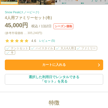
Snow Peak(スノーピーク)
4人用ファミリーセット(冬)
45,000円
税込 /
1泊2日
シーズン価格
(参考市場価格 …
305,240円
)
4.6
レビュー (
5
)
テントセット
ハイスタイル
大人4人用
ファミリー
冬
カートに入れる
選択した利用日でレンタルできる
「
セット
」を見る
特徴