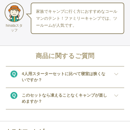
６ランタン：
Explorer EX-V777D
家族でキャンプに行く方におすすめなコール
マンのテント！ファミリーキャンプでは、ツ
【 確認事項 】
ールームが人気です。
hinataスタ
※ 
ランタン
の電池は付属なし。
〈　単一アルカリ電池　6本　〉
ッフ
ご用意お願いします。
﻿▼電池も一緒にお届け希望の方はアイコンをクリック！
商品に関するご質問
Q
4人用スターターセットに比べて寝室は狭くな
いですか？
※ 
ペグ
・
ハンマー
付き
※グランドシート等は付属しておりません。
※マット（おひとり様分の寝袋サイズ）は、セット内容に含まれ
A
Q
このセットなら凍えることなくキャンプが楽し
寝室部分の広さは、アメニティードームL(4人
ています。
めますか？
用スターターセットのテント)と比較すると狭い
※テント以外のアイテムは、予告なく代替アイテムのお届けとな
です。ですが、実際はアメニティードームLは4
る場合がございます。
A
人で寝るには少し広いテントで、荷物などがテ
冬でも過ごせる暖かな寝袋をご用意しておりま
ント内に置けるよう広めのものを設定していま
すが、冬の夜は想像以上に冷え込みます。