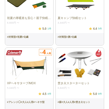
WAKU FIMAC］ 本体サイズ：
W120xD70xH65cm (収納時：
W24xD15xH70cm) 重量：約5.8kg 材
質：アルミニウム
初夏の寒暖差も安心！親子快眠セット
夏キャンプ快眠セット
寝袋：4個
［ダウンプラス ニルギリ EX／イス
6,600円
〜
4,440円
〜
カ］ 本体サイズ：80×213cm（収納
5.0
4.4
1
件
5
件
時：20×34cm ） 重量：約1270g（1つ
あたり） 快適温度：マイナス5℃～マ
#
封筒型
#
初夏
#
化繊
#
封筒型
#
夏
#
化繊
イナス10℃ 限界温度：-15度
寝袋（インナー）：4個
［ライナー SZ スーパーライト／イス
カ］ 本体サイズ：78×205cm（収納
時：8×8×21cm） 重量：約320g（1つ
あたり）
マット：4個
［フォームパッド180／モンベル］ 本
体サイズ：長さ181×幅51×厚さ1.6cm
重量：約383g（1つあたり）
XPヘキサタープ/MDX
焚き火スターターセット
5,040円
〜
6,840円
〜
ランタン：2個
［Explorer EX-V777D ／GENTOS］ 本
体サイズ：W102.4×H184.1×D87.3mm
4.5
5.0
4
件
9
件
重量：約802g（電池含）（1つあた
り） ランタンひとつにつき単1形アル
#
アレンジ◯
#
大人4人用
#
ヘキサ型
#
薪
#
大人4人用
#
焚き火セット
カリ電池３本※電池は付属していませ
ん。別途単1形アルカリ電池を3本ご用