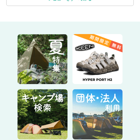
快適さ
・
テント
のリビングスペース部分には大きなメッッシュの窓が3
つあるので、日差しや虫の進入などを防ぎつつ、通気性の良いリ
ビングスペースを作ることが可能です。
・寒い時期には窓を全部閉め、風を避けながら
過ごせるテントで
す。
公式取扱説明書
は
こちら
設営動画