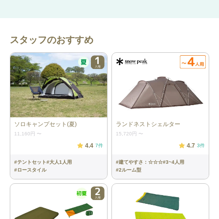
スタッフのおすすめ
詳細情報
テント：1張
［タフスクリーン2ルームハウス／コー
ルマン］ 内容：テント本体（フライシ
ート、インナーテント）、キャノピー
ソロキャンプセット(夏)
ランドネストシェルター
ポール×2、ペグ、ロープ、ハンマー、
11,160円
〜
15,720円
〜
収納ケース 本体サイズ：約
4.4
4.7
W540×D340×H215cm 重量：約16kg
7
件
3
件
最大対応人数：4人
#
テントセット
#
大人1人用
#
建てやすさ：☆☆☆
#
3~4人用
#
ロースタイル
#
2ルーム型
チェア：4脚
［FDチェアワイド RD／スノーピー
ク］ 本体サイズ：約59.5×58×84cm 重
量：約3.6kg（1つあたり）
テーブル：1脚
［ウッド調アルミロールテーブル／