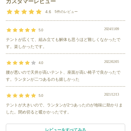
す。ファミリーセットの2ルームテントでは荷
カスタマーレビュー
カイロや湯たんぽなど発熱するものや、毛布や
＝＝＝＝＝＝＝＝＝＝＝＝＝＝＝＝＝＝＝＝＝＝
物はリビングルームに置いておけるので、寝室
ブランケット、厚手の靴下などの防寒グッズを
4.6
5
件のレビュー
は十分な広さです。
お持ちいただくのが快適に冬キャンプを楽しむ
冬使用！寝袋の特徴
ポイントです！
寝袋メーカーで有名な「イスカ」を採用！
2024/11/09
5.0
・冷気の侵入防止、保温性向上に特化した工夫がされた寝袋で
テントが広くて、組み立ても解体も思うほど難しくなかったで
す。
す。楽しかったです。
・イスカ社独自の３D構造仕様で、狭すぎず広すぎずの適度な余
裕で、圧迫感無く、
ゆったり快適なフィット感で保温します。
2022/02/05
・さらにインナー用の寝袋付き！暖かく肌触りの良いポリエステ
4.0
ル起毛生地でさらに暖かさがUPします。
腰が悪いので天井が高いテント、座面が高い椅子で良かったで
す。ランタンが二つあるのも嬉しかった
＝＝＝＝＝＝＝＝＝＝＝＝＝＝＝＝＝＝＝＝＝＝＝
2021/12/13
5.0
設営のしやすさ
テントが大きいので、ランタンが2つあったのが地味に助かりま
・
テント
はポールと差込み口など、パーツが色分けされており、
した。閉め切ると暖かかったです。
迷うことなく設営ができます。
・
テーブル
や
チェア
もシンプルな設計です。
レビューをすべてみる