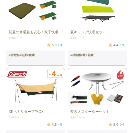
初夏の寒暖差も安心！親子快眠セット
夏キャンプ快眠セット
6,600円
〜
4,440円
〜
5.0
4.4
1
件
5
件
#
封筒型
#
初夏
#
化繊
#
封筒型
#
夏
#
化繊
XPヘキサタープ/MDX
焚き火スターターセット
5,040円
〜
6,840円
〜
4.5
5.0
4
件
9
件