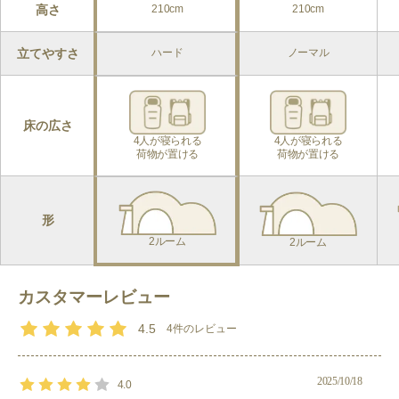
高さ
210cm
210cm
るため、空気の循環が抜群です。
前後のパネルは下部が換気できるようベンチレーションがついて
立てやすさ
ハード
ノーマル
います。
UV保護
床の広さ
天井部分にカラーPUを採用、表面加工をしているため、日差し
4人が寝られる

4人が寝られる

の透過を軽減。夏場の暑さを和らげ、涼しく過ごせます。UV加
荷物が置ける
荷物が置ける
工も施されているため、紫外線対策に有用です。
おすすめポイント
形
張り方によって様々なシーンで活用することができます。
2ルーム
2ルーム
デザイン性も優れているため、
サイトで目立つこと間違いなしです！
カスタマーレビュー
高さと広さが十分で4人でも快適に過ごせる２ルームテントで
す。
4.5
4
件のレビュー
その他
2025/10/18
室内高は両サイドが175cm、中央部は210cmと、大人が立って歩
4.0