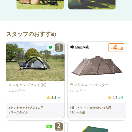
スタッフのおすすめ
ソロキャンプセット(夏)
ランドネストシェルター
11,160円
〜
15,720円
〜
4.4
4.7
7
件
3
件
#
テントセット
#
大人1人用
#
建てやすさ：☆☆☆
#
3~4人用
#
ロースタイル
#
2ルーム型