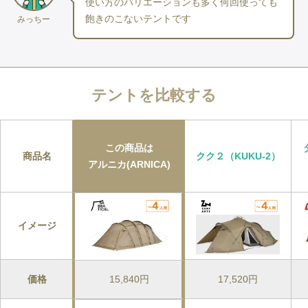
使い方のバリエーションも多く何回使っても
完成です。
飽きのこないテントです
みっちー
設営のしやすさ
アルニカは、シンプルな構造のトンネル型テントで、比較的設営
が容易です。
初心者でも扱いやすく、慣れれば30分程度で設営可能です。ただ
テント
を比較する
し、大型テントのため、2人で協力して設営するとより効率的で
す。
強風時は横からの風にご注意ください。
この商品は
商品名
クク２（KUKU-2）
アルニカ(ARNICA)
耐水圧
撥水加工をかけた生地であるため安心です。
フライシートの耐水圧は3000mmです。一般的なキャンプ用テン
トとして十分な防水性能を示しており、通常の雨天時でも快適に
イメージ
過ごせる水準です。
通気性・換気性能
価格
15,840円
17,520円
アルニカは優れた通気性と換気性能を備えています。前後左右の
ドアパネルを全開にでき、メッシュパネルも全面に配置されてい