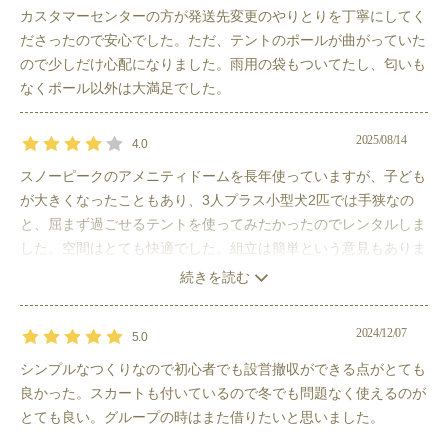
ける高さに設定されていて快適です。
カスタマーセンターの方が発送先変更のやりとりを丁寧にしてく
サイドを立ち上げるポールは付属しておりません。
ださったので安心でした。ただ、テントのポールが曲がっていた
ので少しだけ心配になりました。雨用の袋もついてたし、匂いも
同一ブランド他のテント
は
こちら
なくポール以外は大満足でした。
説明書は
こちら
2025/08/14
4.0
スノーピークのアメニティドームを長年使っていますが、子ども
が大きくなったこともあり、3人プラス小型犬2匹では手狭なの
詳細情報
と、屈まず過ごせるテントを使ってみたかったのでレンタルしま
した。空間はとても快適でした。組立は簡単という意見もありま
したが、大きさや重さもあるので、大人1人では難しいのではと
本体
高さ210cm、620cm×320cm
続きを読む
思います。撤収は楽でした。
インナーテント
300cm×220cm×180cm
2024/12/07
5.0
素材
本体：ルーフ 210Dポリエステルオッ
シンプルなつくりなので初心者でも設営撤収ができる点がとても
クス 遮光PU加工（耐水圧
3,000mm）・撥水加工・UV加工、ウ
良かった。スカートも付いているので冬でも問題なく使えるのが
ォール 75Dポリエステルタフタ・PU加
とても良い。グループの時はまた借りたいと思いました。
工・撥水加工・UV加工 インナー：ウ
ォール 68Dポリエステルタフタ／ボト