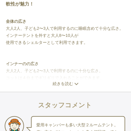
軟性が魅力！
全体の広さ
大人2人、子ども2〜3人で利用するのに睡眠含めて十分な広さ。
インナーテントを外すと大人8〜10人が
使用できるシェルターとして利用できます。
インナーのの広さ
大人2人、子ども2〜3人で利用するのに十分な広さ。
コットは４台までギリギリで入れることができます。
続きを読む
建て方
トンネル型のテントに近い建て方。
スタッフコメント
フライシートにメインフレームを差し込んだのち、コーナーにペ
グダウン。
トンネル状に自立させます。
愛用キャンパーも多い大型２ルームテント。
ブリッジフレームをセットし、全てのボトムにペグダウンをして