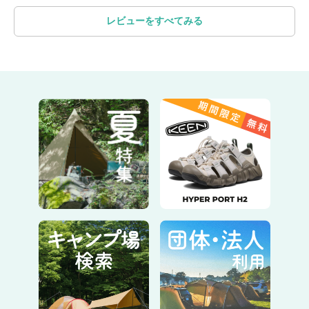
ム 210DポリエステルオックスPU加工
（耐水圧1,800mm）
レビューをすべてみる
キャリーバッグ
210Dポリエステルオックス
重さ
総重量20.5㎏（ポール5.8㎏、ペグ1.9
㎏）
同梱物
ハンマー メインフレーム(長)2本 メイ
ンフレーム(短)2本 ブリッジフレーム2
本 ロープ12本 ペグ24本