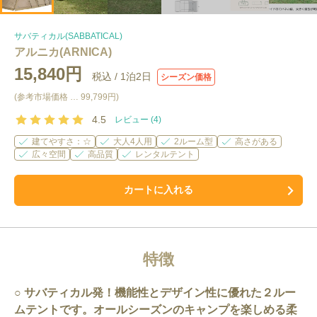
サバティカル(SABBATICAL)
アルニカ(ARNICA)
15,840円
税込 /
1泊2日
シーズン価格
(参考市場価格 …
99,799円
)
4.5
レビュー (
4
)
建てやすさ：☆
大人4人用
2ルーム型
高さがある
広々空間
高品質
レンタルテント
カートに入れる
特徴
サバティカル発！機能性とデザイン性に優れた２ルー
ムテントです。オールシーズンのキャンプを楽しめる柔