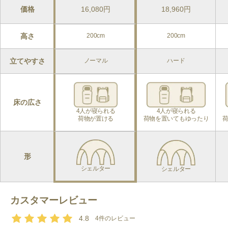
価格
16,080円
18,960円
設営のしやすさ
インナーテントはフライシート内にフックで吊るすだけで設置で
高さ
200cm
200cm
きるため、初心者でもスムーズに組み立てが行えます。
立てやすさ
ノーマル
ハード
耐水圧
耐水圧は、フロア部分が10,000mm、フライシートが2,000mmで
す。この耐水圧は、通常の雨天時に十分な防水性能があり、地面
からの水の侵入を防ぐためにフロアは特に高い耐水圧を持ってい
床の広さ
4人が寝られる

4人が寝られる

ます。
荷物が置ける
荷物を置いてもゆったり
通気性、換気性能
各扉をフルオープンにすることで優れた通気性を確保できます。
形
インナーテントにはメッシュパネルが採用されており、虫の侵入
シェルター
シェルター
を防ぎつつ換気をすることができます。
カスタマーレビュー
UV保護
Evacargo 6は、遮光性の高い生地を使用しており、強い日差しを
4.8
4
件のレビュー
軽減することができます。