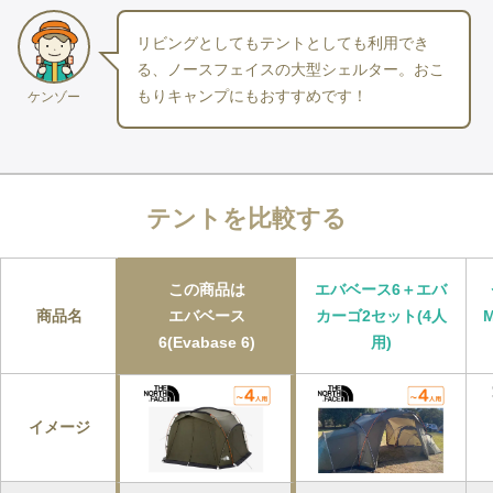
別途テントかタープの用意をお勧めしています。
リビングとしてもテントとしても利用でき
る、ノースフェイスの大型シェルター。おこ
インナーの広さ
もりキャンプにもおすすめです！
ケンゾー
大人４人が横に並んで広々と寝られる広さです。５人で寝ると少
し窮屈に感じるサイズです。
荷物を置くスペースも十分あります。
前室の広さ
テント
を比較する
インナーテントを吊るすとテント丸々スペースをとるので、
前室はありません。シェルターとして利用するなら、4人分の荷
物と家具を置ける空間として利用できます。
この商品は
エバベース6＋エバ
商品名
エバベース
カーゴ2セット(4人
建て方
6(Evabase 6)
用)
自立式シェルター
フライシートにメインポール4本を通して立ち上げるテントで
す。
イメージ
インナーテントはフライシートの中にフックで引っ掛けて吊るし
ます。