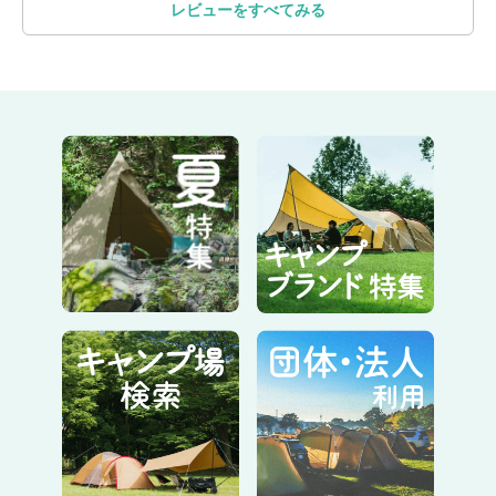
お座敷スタイルとの相性も抜群です！
レビューをすべてみる
同一ブランド他のテント
は
こちら
・
取扱説明書
は
こちら
設営動画