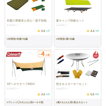
耐水圧
フロア：10,000mm、フライシート：
2,000mm
初夏の寒暖差も安心！親子快眠セット
夏キャンプ快眠セット
セット内容
ポール（ブラック5本×1）、ポール
（グレー7本×2）、ポール（オレンジ7
6,600円
〜
4,440円
〜
本×2）、インナーテント、フライシー
5.0
4.4
1
件
5
件
ト、ガイライン×4本、ペグ×12本、ペ
グハンマー、スタッフバッグ
#
封筒型
#
初夏
#
化繊
#
封筒型
#
夏
#
化繊
JANコード
4580777433936
XPヘキサタープ/MDX
焚き火スターターセット
5,040円
〜
6,840円
〜
4.5
5.0
4
件
9
件
#
アレンジ◯
#
大人4人用
#
ヘキサ型
#
薪
#
大人4人用
#
焚き火セット