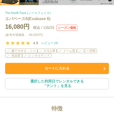
The North Face (ノースフェイス)
エバベース6(Evabase 6)
16,080円
税込 /
1泊2日
シーズン価格
(参考市場価格 …
88,000円
)
4.8
レビュー (
4
)
建てやすさ：☆☆
4~5人用
ドーム型
広々空間
高品質
レンタルテント
カートに入れる
選択した利用日でレンタルできる
「
テント
」を見る
特徴