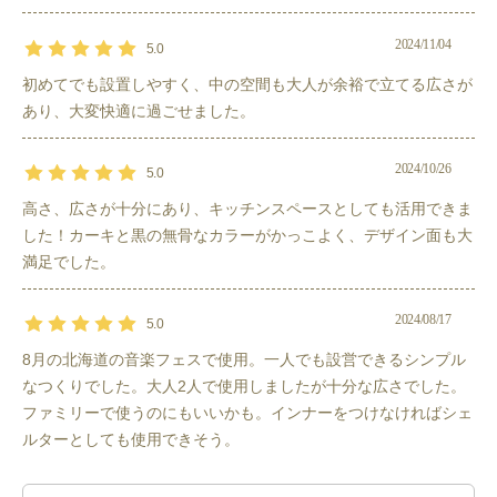
おすすめポイント
2024/11/04
5.0
大型のシェルター。ポールを複数クロスして立てているので、端
初めてでも設置しやすく、中の空間も大人が余裕で立てる広さが
っこまでかなり高さを感じることができます。
あり、大変快適に過ごせました。
インナーを吊るすタイプなので、寝るまでは、テーブルなどを並
べてリビングとして利用、寝る際に家具を片付け、インナーを吊
2024/10/26
5.0
るして眠るというスタイルも可能です。
スカートもついているので寒い時期のキャンプでも風が吹き込み
高さ、広さが十分にあり、キッチンスペースとしても活用できま
ません。
した！カーキと黒の無骨なカラーがかっこよく、デザイン面も大
寝る用のテントとは別に日中のリビングスペースとしての利用が
満足でした。
特におすすめ！！
各パネルをひらけば風通しがよく、閉め切ればおこもりでのキャ
2024/08/17
5.0
ンプも可能です。
8月の北海道の音楽フェスで使用。一人でも設営できるシンプル
なつくりでした。大人2人で使用しましたが十分な広さでした。
その他
ファミリーで使うのにもいいかも。インナーをつけなければシェ
無骨なカラーがかっこよく人とも被らないところが嬉しい。The 
ルターとしても使用できそう。
North Faceならではの高クオリティ。リビングとしても、寝室と
しても利用可能です。