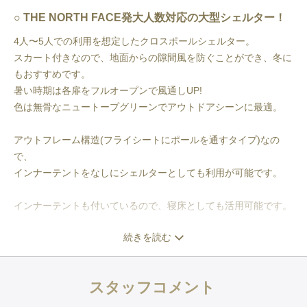
THE NORTH FACE発大人数対応の大型シェルター！
4人〜5人での利用を想定したクロスポールシェルター。
スカート付きなので、地面からの隙間風を防ぐことができ、冬に
もおすすめです。
暑い時期は各扉をフルオープンで風通しUP!
色は無骨なニュートープグリーンでアウトドアシーンに最適。
アウトフレーム構造(フライシートにポールを通すタイプ)なの
で、
インナーテントをなしにシェルターとしても利用が可能です。
インナーテントも付いているので、寝床としても活用可能です。
続きを読む
全体の広さ
４人で快適に過ごすのに十分な広さ。5人だと窮屈に感じそうで
す
スタッフコメント
寝るか過ごすどちらか片方の用途になるので、
どちらも快適に行いたい場合、