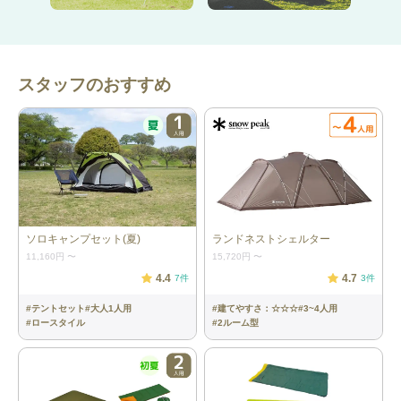
詳細情報
スタッフのおすすめ
本体サイズ
約310×310×200cm
インナーサイズ
約300×300cm
収納サイズ
約H25×W68×D25cm
必要区画
4m〜×4m〜
ソロキャンプセット(夏)
ランドネストシェルター
重量
約9.06kg
11,160円
〜
15,720円
〜
4.4
4.7
7
件
3
件
最大対応人数
4人
#
テントセット
#
大人1人用
#
建てやすさ：☆☆☆
#
3~4人用
#
ロースタイル
#
2ルーム型
材質
＜キャノピー＞ポリエステルメッシュ
＜フロア＞150Dポリエステルオックス
10,000mmPUコーティング＜フライシ
ート＞75Dポリエステルタフタ
2,000mmPUコーティング