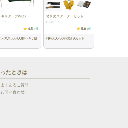
ヘキサタープ/MDX
焚き火スターターセット
0円
〜
6,840円
〜
4.5
5.0
4
件
9
件
レンジ◯
#
大人4人用
#
ヘキサ型
#
薪
#
大人4人用
#
焚き火セット
困ったときは
よくあるご質問
お問い合わせ