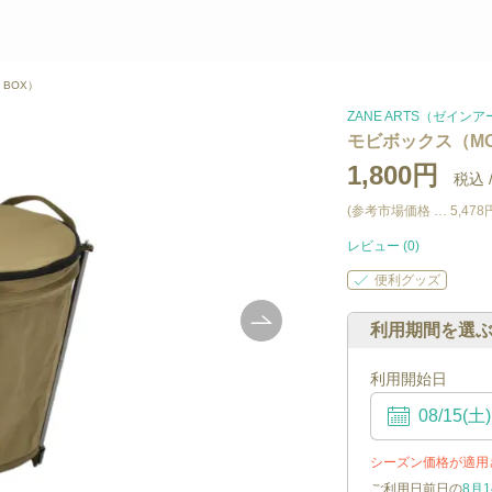
 BOX）
ZANE ARTS（ゼイン
モビボックス（MOB
1,800円
税込 
(参考市場価格 …
5,478
レビュー (
0
)
便利グッズ
利用期間を選
利用開始日
シーズン価格が適用
ご利用日前日の
8月1