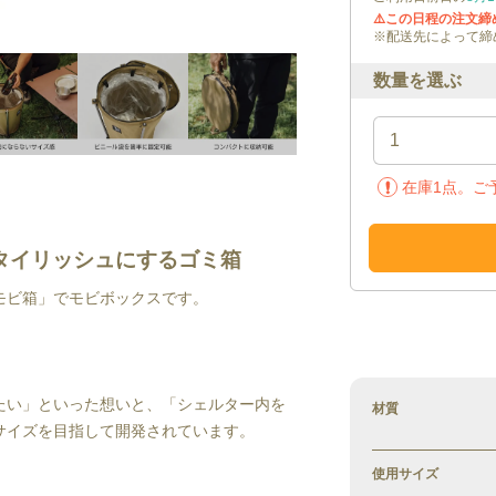
⚠️この日程の注文
※配送先によって締
数量を選ぶ
在庫
1
点。ご
タイリッシュにするゴミ箱
モビ箱」でモビボックスです。
たい」といった想いと、「シェルター内を
材質
サイズを目指して開発されています。
使用サイズ