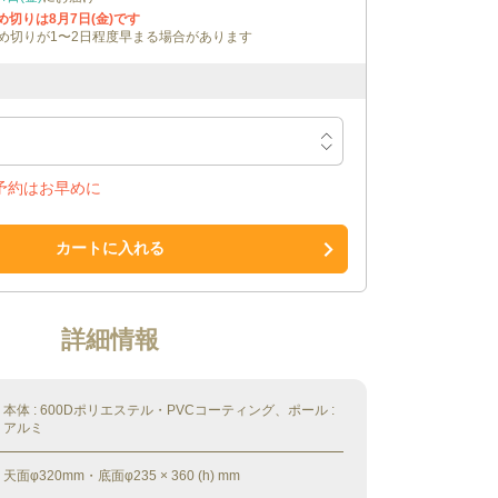
締め切りは
8月7日(金)
です
め切りが1〜2日程度早まる場合があります
予約はお早めに
カートに入れる
詳細情報
本体 : 600Dポリエステル・PVCコーティング、ポール :
アルミ
天面φ320mm・底面φ235 × 360 (h) mm