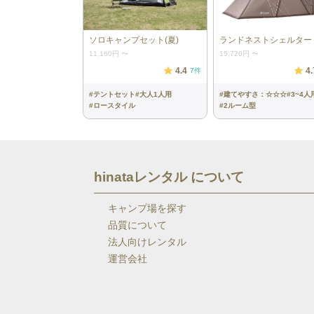
ソロキャンプセット(夏)
ランドネストシェルター
11,160円
〜
15,720円
〜
4.4
4.
7
件
#
テントセット
#
大人1人用
#
建てやすさ：☆☆☆
#
3~4人
#
ロースタイル
#
2ルーム型
hinataレンタル について
キャンプ場を探す
品質について
法人向けレンタル
運営会社