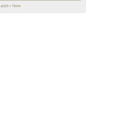
φ320 × 70mm