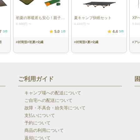
初夏の寒暖差も安心！親子快眠セット
夏キャンプ快眠セット
XP
6,600円
〜
4,440円
〜
5,04
7
5.0
4.4
3
件
1
件
5
件
用
#
封筒型
#
初夏
#
化繊
#
封筒型
#
夏
#
化繊
#
ア
ご利用ガイド
キャンプ場への配送について
ご自宅への配送について
故障・不具合・紛失等について
支払いについて
予約について
商品の利用について
返却について