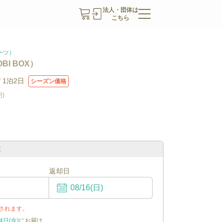
法人・団体は
こちら
アーツ）
I BOX）
/
1泊2日
シーズン価格
円
)
ぶ
返却日
されます。
4日(金)
にお届け