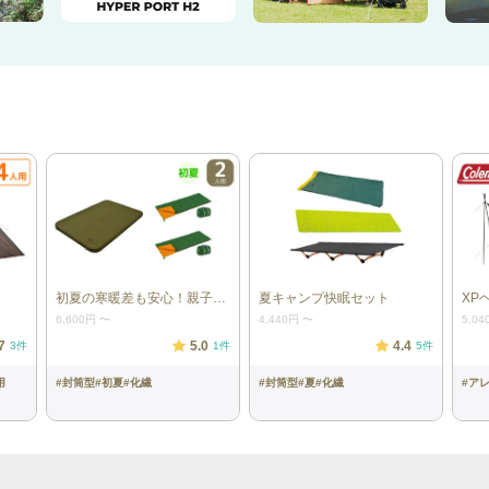
初夏の寒暖差も安心！親子快眠セット
夏キャンプ快眠セット
XP
6,600円
〜
4,440円
〜
5,04
7
5.0
4.4
3
件
1
件
5
件
用
#
封筒型
#
初夏
#
化繊
#
封筒型
#
夏
#
化繊
#
ア