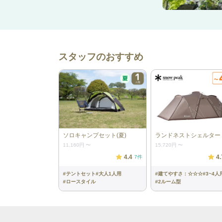
スタッフのおすすめ
ソロキャンプセット(夏)
ランドネストシェルター
11,160円
〜
15,720円
〜
4.4
4.
7
件
#
テントセット
#
大人1人用
#
建てやすさ：☆☆☆
#
3~4人
#
ロースタイル
#
2ルーム型