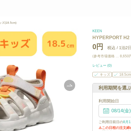
ズ(18.5cm)
KEEN
HYPERPORT H2 
0円
税込 /
1泊2
(参考市場価格 …
8,650
レビュー (
0
)
キッズ
18.5c
利用期間を選
利用開始日
ご利用日前日の
8月1
⚠️この日程の注文