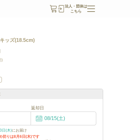
法人・団体は
こちら
キッズ(18.5cm)
日
円
)
m
ぶ
返却日
3日(木)
にお届け
締め切りは
8月6日(木)
です