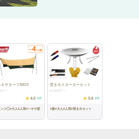
ヘキサタープ/MDX
焚き火スターターセット
0円
〜
6,840円
〜
4.5
5.0
4
件
9
件
レンジ◯
#
大人4人用
#
ヘキサ型
#
薪
#
大人4人用
#
焚き火セット