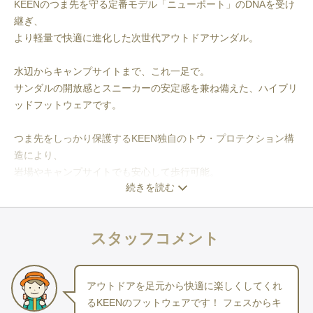
KEENのつま先を守る定番モデル「ニューポート」のDNAを受け
継ぎ、
より軽量で快適に進化した次世代アウトドアサンダル。
水辺からキャンプサイトまで、これ一足で。
サンダルの開放感とスニーカーの安定感を兼ね備えた、ハイブリ
ッドフットウェアです。
つま先をしっかり保護するKEEN独自のトウ・プロテクション構
造により、
岩場やキャンプサイトでも安心して歩行可能。
続きを読む
通気性・速乾性にも優れており、
キャンプ・フェス・水遊びなど幅広いシーンで活躍します。
スタッフコメント
⸻
アウトドアを足元から快適に楽しくしてくれ
こんな使い方がおすすめ
るKEENのフットウェアです！ フェスからキ
キャンプシーンで