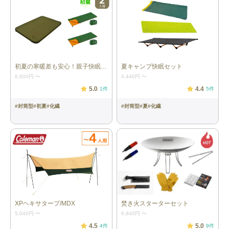
・普段のスニーカーサイズでOKです
注意事項
・本商品は、キャンプやレジャーでの一般的な使用を想定したも
のです。登山や危険を伴う環境など、想定を超える用途でのご使
初夏の寒暖差も安心！親子快眠セット
夏キャンプ快眠セット
用はお控えください。
6,600円
〜
4,440円
〜
・サイズ感やフィット感、使用環境への適合については、お客様
5.0
4.4
1
件
5
件
ご自身の判断にてご利用ください。
#
封筒型
#
初夏
#
化繊
#
封筒型
#
夏
#
化繊
・ご使用状況により、滑りや転倒、摩擦などが発生する場合がご
ざいます。安全にご配慮のうえご利用ください。
・レンタル品のため、適切にメンテナンスを行っておりますが、
通常使用に伴う使用感（軽微な汚れ・傷・におい等）がある場合
がございます
・使用感やサイズ違い・着用感などを理由とした返品・交換はお
受けしておりません。
XPヘキサタープ/MDX
焚き火スターターセット
5,040円
〜
6,840円
〜
4.5
5.0
4
件
9
件