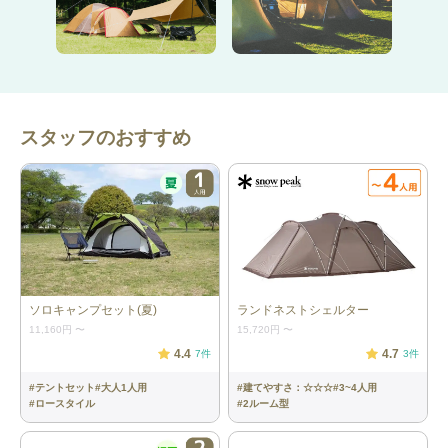
■ サンダルなのにしっかり歩ける
スニーカーのような安定感に加え、クッション性のあるソールで
歩行時の負担を軽減。
キャンプ場内の移動やフェス会場でも疲れにくい設計。
スタッフのおすすめ
■ 水に強く、乾きやすい
速乾性素材を採用し、濡れても快適。
川遊びや突然の雨でも安心。
■ フィット感の高い履き心地
バンジーコードシステムで簡単に調整可能。
足にしっかりフィットし、アクティブな動きにも対応。
ソロキャンプセット(夏)
ランドネストシェルター
11,160円
〜
15,720円
〜
4.4
4.7
7
件
3
件
※詳細仕様はメーカー公式に準拠しています
#
テントセット
#
大人1人用
#
建てやすさ：☆☆☆
#
3~4人用
#
ロースタイル
#
2ルーム型
サイズ選びの目安