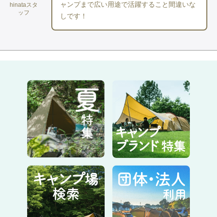
ャンプまで広い用途で活躍すること間違いな
hinataスタ
👉設営・移動・リラックスタイムまで、これ一足で快適に過ご
ッフ
しです！
せる万能フットウェア。履き替えの手間なく、1日を通して使え
ます。
フェスシーンで
👉長時間歩いても疲れにくく、休憩時もそのままくつろげる快
適さをキープします。
水辺のアクティビティで
👉水場でも安定して歩け、濡れてもそのまま行動できるため、
移動からアクティビティ中まで安心して使用できます。
特徴
■ ニューポート譲りの安心設計
KEENを代表するモデル「ニューポート」の設計思想を継承。
トウ・プロテクションにより、石やペグなどから足先をしっかり
ガード。