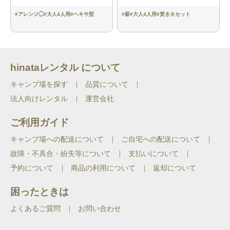
詳細情報
#
アレンジ◯
#
大人4人用
#
ヘキサ型
#
薪
#
大人4人用
#
焚き火セット
製品番号
1031747
重量（片足）
260g
hinataレンタル について
キャンプ場を探す
品質について
カラー
LILY PAD/ORCHID BLOOM
法人向けレンタル
運営会社
サイズ
24.5cm
ご利用ガイド
ヒールの高さ
26mm
キャンプ場への配送について
ご自宅への配送について
故障・不具合・紛失等について
支払いについて
ドロップ
8mm
予約について
商品の利用について
返却について
困ったときは
よくあるご質問
お問い合わせ