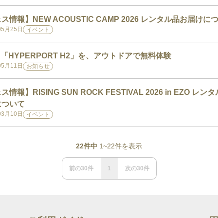
ス情報】NEW ACOUSTIC CAMP 2026 レンタル品お届けに
05月25日
イベント
N「HYPERPORT H2」を、アウトドアで無料体験
05月11日
お知らせ
情報】RISING SUN ROCK FESTIVAL 2026 in EZO レン
について
03月10日
イベント
22
件中
1
~
22
件を表示
前の
30
件
1
次の
30
件