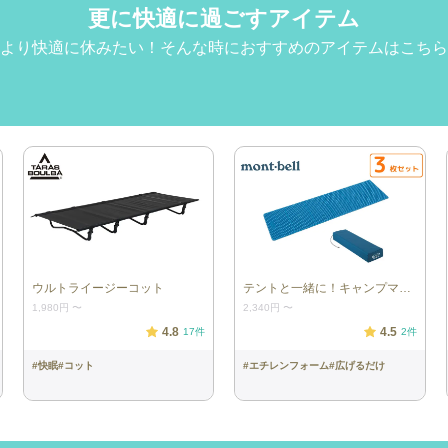
更に快適に過ごすアイテム
より快適に休みたい！そんな時におすすめのアイテムはこちら
ウルトライージーコット
テントと一緒に！キャンプマットセット(3枚)
1,980円
〜
2,340円
〜
4.8
4.5
17
件
2
件
#
快眠
#
コット
#
エチレンフォーム
#
広げるだけ