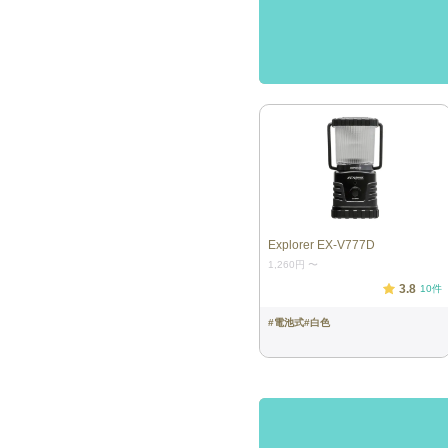
Explorer EX-V777D
1,260円
〜
3.8
10
件
#
電池式
#
白色