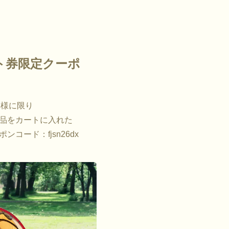
ト券限定クーポ
客様に限り
商品をカートに入れた
コード：fjsn26dx