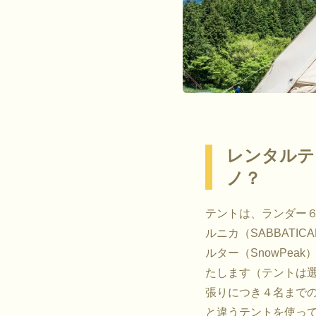
レンタルテ
ノ？
テントは、ランダー６（Th
ルニカ（SABBATI
ルター（SnowPea
たします（テントは選
張りにつき４名まで
と違うテントを使っ