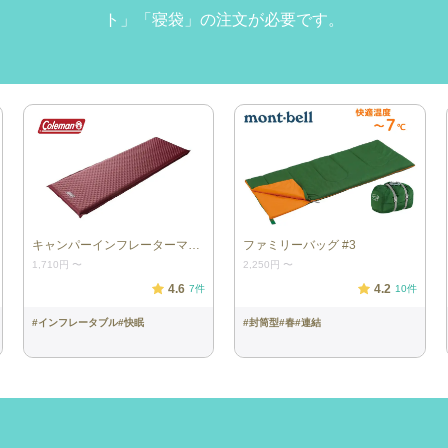
ト」「寝袋」の注文が必要です。
キャンパーインフレーターマット／シングルⅢ
ファミリーバッグ #3
1,710円
〜
2,250円
〜
4.6
4.2
7
件
10
件
#
インフレータブル
#
快眠
#
封筒型
#
春
#
連結