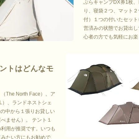
ぶらキャンプDX券1枚
り、寝袋２つ、マット２
付）１つの付いたセット
営済みの状態でお貸出し
心者の方でも気軽にお楽
ントはどんなモ
e North Face）、ア
CAL）、ランドネストシェ
k）の中から１張りお貸しい
べません）。 テント１
の利用が推奨です。いつも
てみたい方にもお勧めで