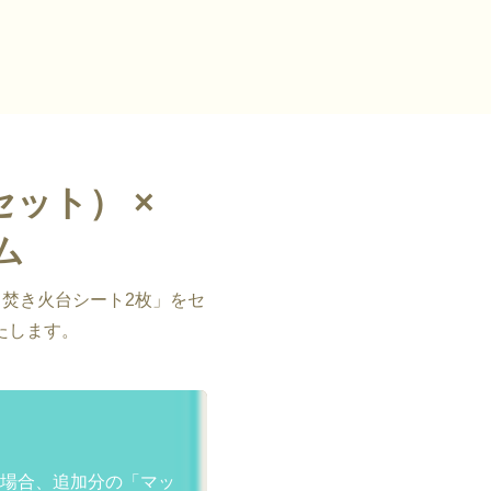
セット） ×
ム
と焚き火台シート2枚」をセ
たします。
の場合、追加分の「マッ