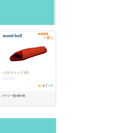
バロウバッグ #3
2,520円
〜
4.7
6
件
#
マミー型
#
春
#
秋