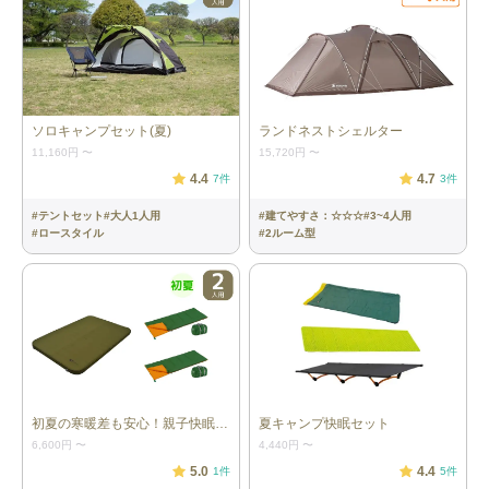
ソロキャンプセット(夏)
ランドネストシェルター
11,160円
〜
15,720円
〜
4.4
4.7
7
件
3
件
詳細情報
#
テントセット
#
大人1人用
#
建てやすさ：☆☆☆
#
3~4人用
#
ロースタイル
#
2ルーム型
テント：1張
［アメニティドームS／スノーピー
ク］ 内容：テント本体（フライシー
ト、インナーテント）、ペグ、ロー
プ、ハンマー、キャリーバッグ 本体サ
イズ：約W335×D230×H120cm 重量：
約5.0kg 最大対応人数：2人
初夏の寒暖差も安心！親子快眠セット
夏キャンプ快眠セット
チェア：２脚
［チェアワン／ヘリノックス］ 本体サ
イズ：52×50×66cm 重量：約960g（1
6,600円
〜
4,440円
〜
つあたり） 耐荷重：145kg
5.0
4.4
1
件
5
件