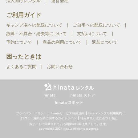
法人向けレンタル
運営会社
カリ電池３本※電池は付属していませ
ん。別途単1形アルカリ電池を3本ご用
意ください。
ご利用ガイド
キャンプ場への配送について
ご自宅への配送について
故障・不具合・紛失等について
支払いについて
予約について
商品の利用について
返却について
困ったときは
よくあるご質問
お問い合わせ
プライバシーポリシー
hinataサービス利用規約
hinataレンタル利用規約
口コミ・質問投稿に関するガイドライン
特定商取引法に基づく表記
当サイトに掲載されている画像の転載は禁止しています。
copyright© 2024 hinata All rights reserved.