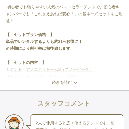
 初心者でも張りやすい人気のベストセラー
テント
で、初心者キ
ャンパーでも「これさえあれば安心！」の基本一式セットをご用
意！
【　セットプラン価格　】
単品でレンタルするよりも約21%お得に！
※時期により割引率は前後致します
【 セットの内容 】
１
テント
：
アメニティドームS（スノーピーク）
２
チェア
：
チェアワン（ヘリノックス）
続きを読む
３
テーブル
：
アルミコンパクトロールテーブルL（タラスブル
バ）
４
寝袋
：
パフォーマーC15（コールマン）
スタッフコメント
５インナーシュラフ：
ライナーSZスーパーライト（イスカ）
６快眠マット（
寝袋
下に敷く用）：
フォームパッド180（モンベ
ル）
2人で使用すると広々使えるテントです。前
７
ランタン
：
Explorer EX-V777D（ジェントス）