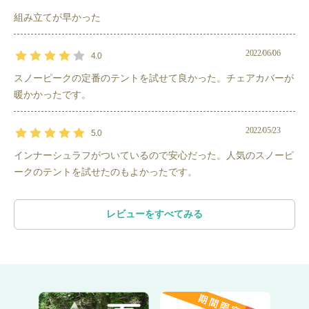
組み立てが早かった
＝＝＝＝＝＝＝＝＝＝＝＝＝＝＝＝＝＝＝＝＝＝
2022/06/06
4.0
スノーピークの定番のテントを試せて良かった。チェアカバーが
こんな方におすすめ！
暖かかったです。
・初めての
キャンプ
に行く方、また初めて
テント
張りに挑戦され
る方
・ご夫婦やカップルで、快適安全に
キャンプ
したい方。
2022/05/23
5.0
インナーシュラフがついているので安心だった。人気のスノーピ
ークのテントを試せたのもよかったです。
張りやすさ
・ポールと差込み口など、パーツが色分けされており、迷うこと
なく設営ができる親切設計。
レビューをすべてみる
・コンパクトなサイズのため、設営や撤収がしやすいです。
・サイズに対して5kgと軽量で、持ち運びもしやすいです。
快適さ
・耐久性のある組み立てやすい
テント
です。