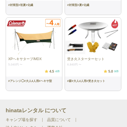
テーブル：1脚
［アルミコンパクトロールテーブルL／
#
封筒型
#
初夏
#
化繊
#
封筒型
#
夏
#
化繊
タラスブルバ］ 本体サイズ：
W120xD70xH70cm (収納時：
W23xD13xH70cm) 重量：約5.9kg 材
質：アルミニウム
寝袋：2個
［パフォーマーⅢ/Ｃ１５／コールマ
ン］ サイズ：約80×190cm（収納時：
約直径14×28cm） 重量：約595g（1つ
あたり） 快適温度：15℃以上 適応身
長：183cmまで
XPヘキサタープ/MDX
焚き火スターターセット
5,040円
〜
6,840円
〜
寝袋(インナー)：2枚
［ライナー SZ スーパーライト／イス
カ］ 本体サイズ：78×205cm（収納
4.5
5.0
4
件
9
件
時：8×8×21cm） 重量：約320g（1つ
あたり）
#
アレンジ◯
#
大人4人用
#
ヘキサ型
#
薪
#
大人4人用
#
焚き火セット
マット：２個
［フォームパッド180／モンベル］ 本
体サイズ：長さ181×幅51×厚さ1.6cm
重量：約383g（1つあたり）
hinataレンタル について
ランタン：1個
［Explorer EX-V777D ／GENTOS］ 本
体サイズ：W102.4×H184.1×D87.3mm
キャンプ場を探す
品質について
重量：約802g（電池含）（1つあた
り） ランタンひとつにつき単1形アル