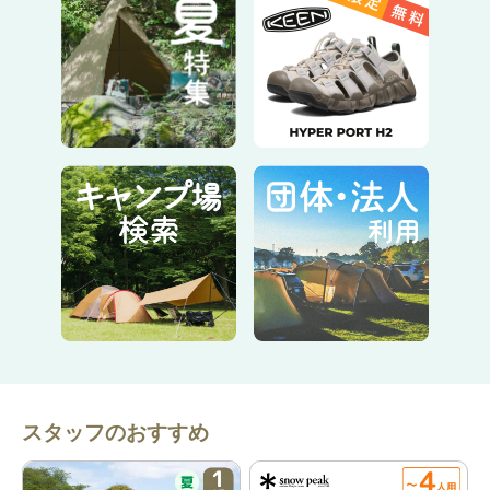
・複数の
ベンチレーション
(通気窓)により、蒸れにくいです。
・
インナーテント
（
寝室
）が明るい色のため、空間が広く感じま
す。
・春用の
シュラフ
とフォームパッドで快眠サポート。
耐久性
・高さが抑えられたデザインにより、風に強く安心です。
・
耐水圧
も一番低い場所で1,800と高く、悪天候でも安心です。
設営動画
動画で紹介している
テント
はMサイズのモデルのものですが、設
営方法は同じです。
スタッフのおすすめ