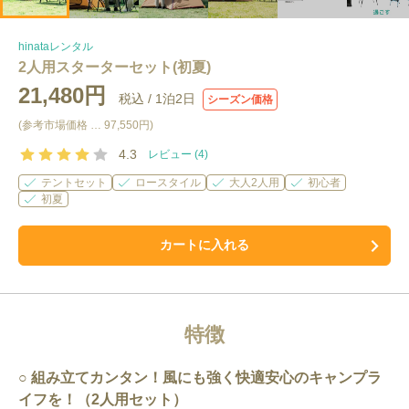
hinataレンタル
2人用スターターセット(初夏)
21,480円
税込 /
1泊2日
シーズン価格
(参考市場価格 …
97,550円
)
4.3
レビュー (
4
)
テントセット
ロースタイル
大人2人用
初心者
初夏
カートに入れる
特徴
組み立てカンタン！風にも強く快適安心のキャンプラ
イフを！（2人用セット）