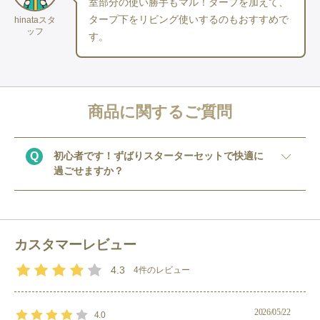
室部分の使い勝手もマル！タープを加えて、
タープ下をリビング使いするのもおすすめで
hinataスタ
【 確認事項 】
ッフ
す。
※ 
ランタン
の電池は付属なし。
〈　単一アルカリ電池　３
本　〉ご用意お願いします。
※ 
ペグ
・
ハンマー
付き
※グランドシート等は付属しておりません。
商品に関するご質問
※マット（おひとり様分の寝袋サイズ）は、セット内容に含まれ
ています。
※テント以外のアイテムは、予告なく代替アイテムのお届けとな
Q
初心者です！ずばりスターターセットで快適に
る場合がございます。
過ごせますか？
※チェアワンのカラーはランダムでお届けします。カラーパター
ンは以下の通りです。
A
寝るスペースだけでなく前室もスペースがある
・オールブラック
ので十分快適に過ごせますよ！
・ブラック(脚はブルー)
カスタマーレビュー
また、プラスで
キャノピーポール
や
タープ
を一
・コヨーテタン
緒に借りることでより一段上の快適なキャンプ
・ダークネイビー
4.3
4
件のレビュー
が楽しめます！
・フォレストグリーン
・ブラウン
2026/05/22
4.0