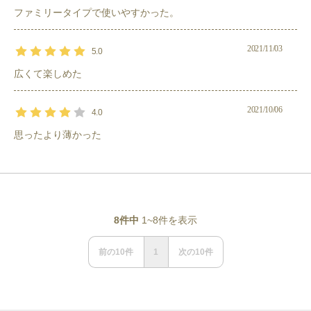
ファミリータイプで使いやすかった。
2021/11/03
5.0
広くて楽しめた
2021/10/06
4.0
思ったより薄かった
8
件中
1
~
8
件を表示
前の
10
件
1
次の
10
件